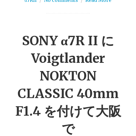
α7RII
/
No comments
/
Read More
SONY α7R II に
Voigtlander
NOKTON
CLASSIC 40mm
F1.4 を付けて大阪
で