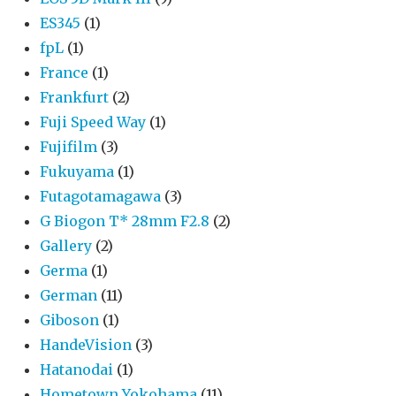
ES345
(1)
fpL
(1)
France
(1)
Frankfurt
(2)
Fuji Speed Way
(1)
Fujifilm
(3)
Fukuyama
(1)
Futagotamagawa
(3)
G Biogon T* 28mm F2.8
(2)
Gallery
(2)
Germa
(1)
German
(11)
Giboson
(1)
HandeVision
(3)
Hatanodai
(1)
Hometown Yokohama
(11)