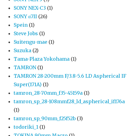
SONY NEX-C3
(1)
SONY α7II
(26)
Spein
(1)
Steve Jobs
(1)
Suitengu-mae
(1)
Suzuka
(2)
Tama-Plaza Yokohama
(1)
TAMRON
(1)
TAMRON 28-200mm F/3.8-5.6 LD Aspherical IF
Super(171A)
(1)
tamron_28-70mm_f35-45159a
(1)
tamron_sp_28-108mmf28_ld_aspherical_if176a
(1)
tamron_sp_90mm_f25f52b
(3)
todoriki_1
(1)
TOKINA 90mm Macro
(1)