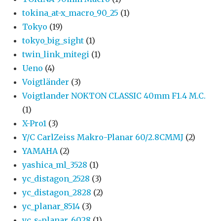
tokina_at-x_macro_90_25
(1)
Tokyo
(19)
tokyo_big_sight
(1)
twin_link_mitegi
(1)
Ueno
(4)
Voigtländer
(3)
Voigtlander NOKTON CLASSIC 40mm F1.4 M.C.
(1)
X-Pro1
(3)
Y/C CarlZeiss Makro-Planar 60/2.8CMMJ
(2)
YAMAHA
(2)
yashica_ml_3528
(1)
yc_distagon_2528
(3)
yc_distagon_2828
(2)
yc_planar_8514
(3)
yc_s-planar_6028
(1)