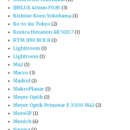
IBELUX 40mm F0.85
(3)
Kishine-Koen Yokohama
(1)
Ko-to-ku Tokyo
(2)
Konica Hexanon AR 50/1.7
(1)
KTM 1190 RC8 R
(1)
Lighitroom
(1)
Lightroom
(1)
M42
(1)
Macro
(3)
Madrid
(1)
MakroPlanar
(1)
Meyer-Optik
(1)
Meyer-Optik Primotar E 3.5/50 M42
(2)
MotoGP
(1)
Munich
(4)
Nagoya
(1)