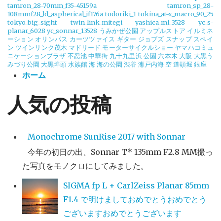
tamron_28-70mm_f35-45159a
tamron_sp_28-
108mmf28_ld_aspherical_if176a
todoriki_1
tokina_at-x_macro_90_25
tokyo_big_sight
twin_link_mitegi
yashica_ml_3528
yc_s-
planar_6028
yc_sonnar_13528
うみかぜ公園
アップルストア
イルミネ
ーション
オリンパス
カーツツァイス
ギター
ジョブズ
スナップ
スペイ
ン
ツインリンク茂木
マドリード
モーターサイクルショー
ヤマハコミュ
ニケーションプラザ
不忍池
中華街
九十九里浜
公園
六本木
大阪
大黒う
みづり公園
大黒埠頭
水族館
海
海の公園
渋谷
瀬戸内海
空
道頓堀
銀座
ホーム
人気の投稿
Monochrome SunRise 2017 with Sonnar
今年の初日の出、Sonnar T* 135mm F2.8 MM撮っ
た写真をモノクロにしてみました。
SIGMA fp L + CarlZeiss Planar 85mm
F1.4 で明けましておめでとうおめでとう
ございますおめでとうございます