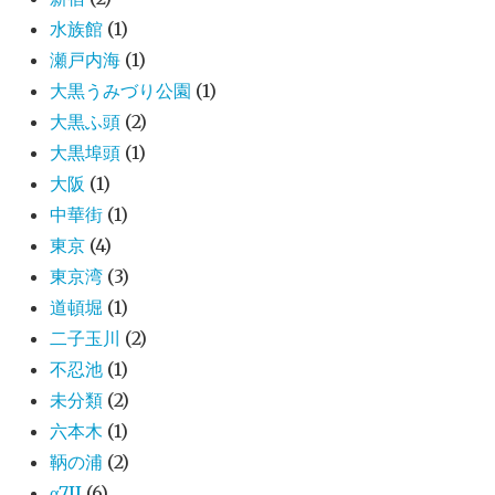
水族館
(1)
瀬戸内海
(1)
大黒うみづり公園
(1)
大黒ふ頭
(2)
大黒埠頭
(1)
大阪
(1)
中華街
(1)
東京
(4)
東京湾
(3)
道頓堀
(1)
二子玉川
(2)
不忍池
(1)
未分類
(2)
六本木
(1)
鞆の浦
(2)
α7II
(6)