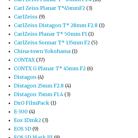
Carl Zeiss Planar T*45mmF2
(3)
CarlZeiss
(9)
CarlZeiss Distagon T* 28mm F2.8
(1)
CarlZeiss Planar T* 50mm F1
(1)
CarlZeiss Sonnar T* 135mm F2
(5)
China-town Yokohama
(1)
CONTAX
(37)
CONTX G Planar T* 45mm F2
(6)
Distagon
(4)
Distagon 25mm F2.8
(4)
Distagon 35mm F1.4
(3)
DxO FilmPack
(1)
E-300
(4)
Eos 1Dmk2
(3)
EOS 5D
(9)
EOS 5D Mark III
(9)