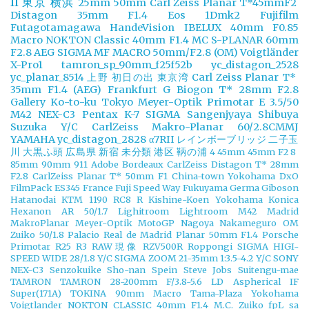
II
東京
横浜
25mm
50mm
Carl Zeiss Planar T*45mmF2
Distagon 35mm F1.4
Eos 1Dmk2
Fujifilm
Futagotamagawa
HandeVision
IBELUX 40mm F0.85
Macro
NOKTON Classic 40mm F1.4 MC
S-PLANAR 60mm
F2.8 AEG
SIGMA MF MACRO 50mm/F2.8 (OM)
Voigtländer
X-Pro1
tamron_sp_90mm_f25f52b
yc_distagon_2528
yc_planar_8514
上野
初日の出
東京湾
Carl Zeiss Planar T*
35mm F1.4 (AEG)
Frankfurt
G Biogon T* 28mm F2.8
Gallery
Ko-to-ku Tokyo
Meyer-Optik Primotar E 3.5/50
M42
NEX-C3
Pentax K-7
SIGMA
Sangenjyaya
Shibuya
Suzuka
Y/C CarlZeiss Makro-Planar 60/2.8CMMJ
YAMAHA
yc_distagon_2828
α7RII
レインボーブリッジ
二子玉
川
大黒ふ頭
広島県
新宿
未分類
港区
鞆の浦
4
45mm
45mm F2
8
85mm
90mm
911
Adobe
Bordeaux
CarlZeiss Distagon T* 28mm
F2.8
CarlZeiss Planar T* 50mm F1
China-town Yokohama
DxO
FilmPack
ES345
France
Fuji Speed Way
Fukuyama
Germa
Giboson
Hatanodai
KTM 1190 RC8 R
Kishine-Koen Yokohama
Konica
Hexanon AR 50/1.7
Lighitroom
Lightroom
M42
Madrid
MakroPlanar
Meyer-Optik
MotoGP
Nagoya
Nakameguro
OM
Zuiko 50/1.8
Palacio Real de Madrid
Planar 50mm F1.4
Porsche
Primotar
R25
R3
RAW現像
RZV500R
Roppongi
SIGMA HIGI-
SPEED WIDE 28/1.8 Y/C
SIGMA ZOOM 21-35mm 1:3.5-4.2 Y/C
SONY
NEX-C3
Senzokuike
Sho-nan
Spein
Steve Jobs
Suitengu-mae
TAMRON
TAMRON 28-200mm F/3.8-5.6 LD Aspherical IF
Super(171A)
TOKINA 90mm Macro
Tama-Plaza Yokohama
Voigtlander NOKTON CLASSIC 40mm F1.4 M.C.
Zuiko
fpL
sa