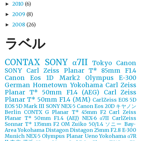
2010
(6)
►
2009
(8)
►
2008
(26)
►
ラベル
CONTAX
SONY α7II
Tokyo
Canon
SONY
Carl Zeiss Planar T* 85mm F1.4
Canon Eos 1D Mark2
Olympus E-300
German
Hometown Yokohama
Carl Zeiss
Planar T* 50mm F1.4 (AEG)
Carl Zeiss
Planar T* 50mm F1.4 (MM)
CarlZeiss
EOS 5D
EOS 5D Mark III
SONY NEX-5
Canon Eos 20D
キヤノン
Berlin
CONTX G Planar T* 45mm F2
Carl Zeiss
Planar T* 50mm F1.4 (AEJ)
NEX-6
α7II
CarlZeiss
Sonnar T* 135mm F2
OM Zuiko 50/1.4
ソニー
Bay-
Area Yokohama
Distagon
Distagon 25mm F2.8
E-300
Munich
NEX-5
Olympus
Planar
Ueno
Yokohama
α7R