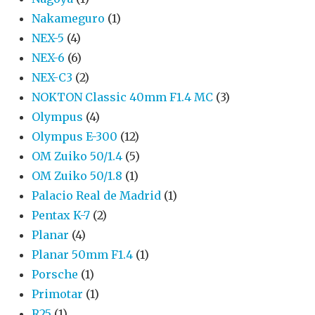
Nakameguro
(1)
NEX-5
(4)
NEX-6
(6)
NEX-C3
(2)
NOKTON Classic 40mm F1.4 MC
(3)
Olympus
(4)
Olympus E-300
(12)
OM Zuiko 50/1.4
(5)
OM Zuiko 50/1.8
(1)
Palacio Real de Madrid
(1)
Pentax K-7
(2)
Planar
(4)
Planar 50mm F1.4
(1)
Porsche
(1)
Primotar
(1)
R25
(1)