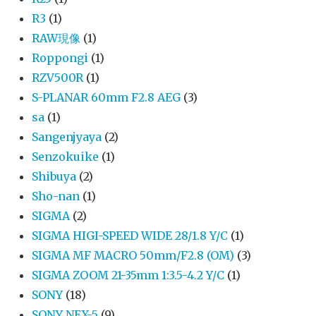
R3
(1)
RAW現像
(1)
Roppongi
(1)
RZV500R
(1)
S-PLANAR 60mm F2.8 AEG
(3)
sa
(1)
Sangenjyaya
(2)
Senzokuike
(1)
Shibuya
(2)
Sho-nan
(1)
SIGMA
(2)
SIGMA HIGI-SPEED WIDE 28/1.8 Y/C
(1)
SIGMA MF MACRO 50mm/F2.8 (OM)
(3)
SIGMA ZOOM 21-35mm 1:3.5-4.2 Y/C
(1)
SONY
(18)
SONY NEX-5
(9)