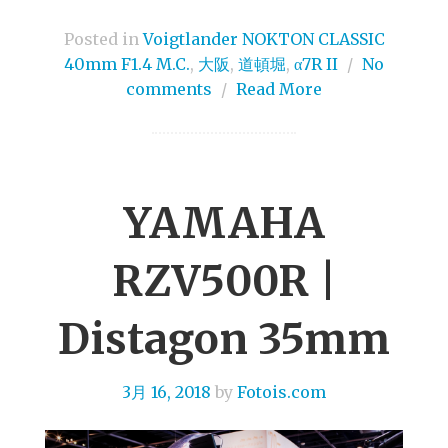
Posted in
Voigtlander NOKTON CLASSIC
40mm F1.4 M.C.
,
大阪
,
道頓堀
,
α7R II
/
No
comments
/
Read More
YAMAHA
RZV500R |
Distagon 35mm
3月 16, 2018
by
Fotois.com