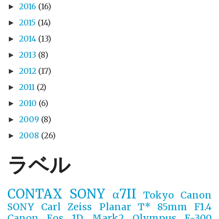
2016
(16)
►
2015
(14)
►
2014
(13)
►
2013
(8)
►
2012
(17)
►
2011
(2)
►
2010
(6)
►
2009
(8)
►
2008
(26)
►
ラベル
CONTAX
SONY α7II
Tokyo
Canon
SONY
Carl Zeiss Planar T* 85mm F1.4
Canon Eos 1D Mark2
Olympus E-300