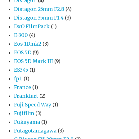
Distagon
(4)
Distagon 25mm F2.8
(4)
Distagon 35mm F1.4
(3)
DxO FilmPack
(1)
E-300
(4)
Eos 1Dmk2
(3)
EOS 5D
(9)
EOS 5D Mark III
(9)
ES345
(1)
fpL
(1)
France
(1)
Frankfurt
(2)
Fuji Speed Way
(1)
Fujifilm
(3)
Fukuyama
(1)
Futagotamagawa
(3)