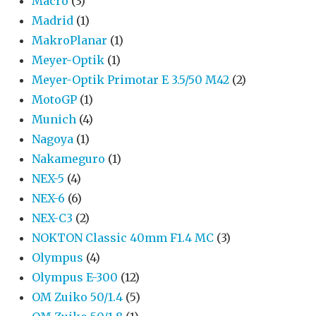
Macro
(3)
Madrid
(1)
MakroPlanar
(1)
Meyer-Optik
(1)
Meyer-Optik Primotar E 3.5/50 M42
(2)
MotoGP
(1)
Munich
(4)
Nagoya
(1)
Nakameguro
(1)
NEX-5
(4)
NEX-6
(6)
NEX-C3
(2)
NOKTON Classic 40mm F1.4 MC
(3)
Olympus
(4)
Olympus E-300
(12)
OM Zuiko 50/1.4
(5)