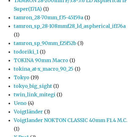
TAMRON 28-200mm F/3.8-5.6 LD Aspherical IF
Super(171A)
(1)
tamron_28-70mm_f35-45159a
(1)
tamron_sp_28-108mmf28_ld_aspherical_if176a
(1)
tamron_sp_90mm_f25f52b
(3)
todoriki_1
(1)
TOKINA 90mm Macro
(1)
tokina_at-x_macro_90_25
(1)
Tokyo
(19)
tokyo_big_sight
(1)
twin_link_mitegi
(1)
Ueno
(4)
Voigtländer
(3)
Voigtlander NOKTON CLASSIC 40mm F1.4 M.C.
(1)