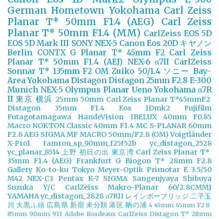
German
Hometown Yokohama
Carl Zeiss
Planar T* 50mm F1.4 (AEG)
Carl Zeiss
Planar T* 50mm F1.4 (MM)
CarlZeiss
EOS 5D
EOS 5D Mark III
SONY NEX-5
Canon Eos 20D
キヤノン
Berlin
CONTX G Planar T* 45mm F2
Carl Zeiss
Planar T* 50mm F1.4 (AEJ)
NEX-6
α7II
CarlZeiss
Sonnar T* 135mm F2
OM Zuiko 50/1.4
ソニー
Bay-
Area Yokohama
Distagon
Distagon 25mm F2.8
E-300
Munich
NEX-5
Olympus
Planar
Ueno
Yokohama
α7R
II
東京
横浜
25mm
50mm
Carl Zeiss Planar T*45mmF2
Distagon 35mm F1.4
Eos 1Dmk2
Fujifilm
Futagotamagawa
HandeVision
IBELUX 40mm F0.85
Macro
NOKTON Classic 40mm F1.4 MC
S-PLANAR 60mm
F2.8 AEG
SIGMA MF MACRO 50mm/F2.8 (OM)
Voigtländer
X-Pro1
tamron_sp_90mm_f25f52b
yc_distagon_2528
yc_planar_8514
上野
初日の出
東京湾
Carl Zeiss Planar T*
35mm F1.4 (AEG)
Frankfurt
G Biogon T* 28mm F2.8
Gallery
Ko-to-ku Tokyo
Meyer-Optik Primotar E 3.5/50
M42
NEX-C3
Pentax K-7
SIGMA
Sangenjyaya
Shibuya
Suzuka
Y/C CarlZeiss Makro-Planar 60/2.8CMMJ
YAMAHA
yc_distagon_2828
α7RII
レインボーブリッジ
二子玉
川
大黒ふ頭
広島県
新宿
未分類
港区
鞆の浦
4
45mm
45mm F2
8
85mm
90mm
911
Adobe
Bordeaux
CarlZeiss Distagon T* 28mm