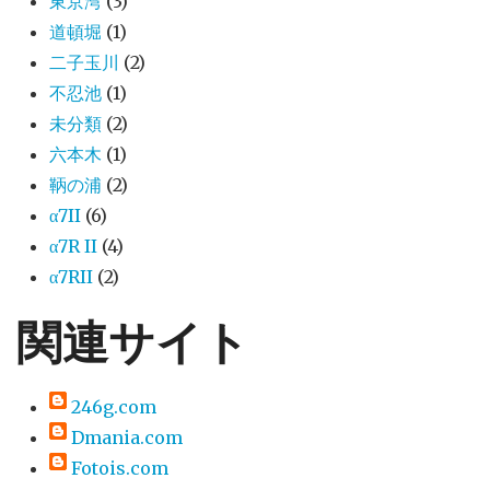
東京湾
(3)
道頓堀
(1)
二子玉川
(2)
不忍池
(1)
未分類
(2)
六本木
(1)
鞆の浦
(2)
α7II
(6)
α7R II
(4)
α7RII
(2)
関連サイト
246g.com
Dmania.com
Fotois.com