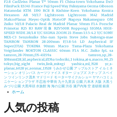
F2.8
CarlZeiss Planar T* 50mm F1
China-town Yokohama
DxO
FilmPack
ES345
France
Fuji Speed Way
Fukuyama
Germa
Giboson
Hatanodai
KTM 1190 RC8 R
Kishine-Koen Yokohama
Konica
Hexanon AR 50/1.7
Lighitroom
Lightroom
M42
Madrid
MakroPlanar
Meyer-Optik
MotoGP
Nagoya
Nakameguro
OM
Zuiko 50/1.8
Palacio Real de Madrid
Planar 50mm F1.4
Porsche
Primotar
R25
R3
RAW現像
RZV500R
Roppongi
SIGMA HIGI-
SPEED WIDE 28/1.8 Y/C
SIGMA ZOOM 21-35mm 1:3.5-4.2 Y/C
SONY
NEX-C3
Senzokuike
Sho-nan
Spein
Steve Jobs
Suitengu-mae
TAMRON
TAMRON 28-200mm F/3.8-5.6 LD Aspherical IF
Super(171A)
TOKINA 90mm Macro
Tama-Plaza Yokohama
Voigtlander NOKTON CLASSIC 40mm F1.4 M.C.
Zuiko
fpL
sa
tamron_28-70mm_f35-45159a
tamron_sp_28-
108mmf28_ld_aspherical_if176a
todoriki_1
tokina_at-x_macro_90_25
tokyo_big_sight
twin_link_mitegi
yashica_ml_3528
yc_s-
planar_6028
yc_sonnar_13528
うみかぜ公園
アップルストア
イルミネ
ーション
オリンパス
カーツツァイス
ギター
ジョブズ
スナップ
スペイ
ン
ツインリンク茂木
マドリード
モーターサイクルショー
ヤマハコミュ
ニケーションプラザ
不忍池
中華街
九十九里浜
公園
六本木
大阪
大黒う
みづり公園
大黒埠頭
水族館
海
海の公園
渋谷
瀬戸内海
空
道頓堀
銀座
ホーム
人気の投稿