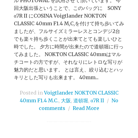
ル PHOTOWAL を試用させて頂いています。 今
回大阪出張ということで、このバッグに SONY
α7R II にCOSINA Voigtlander NOKTON
CLASSIC 40mm F1.4 M,C,を付けて持ち歩いてみ
ましたが、フルサイズミラーレスとコンデジ2台
でも楽々持ち歩くことが出来てとても楽しいひと
時でした。 夕方に時間が出来たので道頓堀に行っ
てみました。 NOKTON CLASSIC 40mmはマル
チコートの方ですが、それなりにレトロな写りが
魅力的だと思います。 とは言え、絞り込むとハッ
キリとした写りも出来ます。 40mm...
Posted in
Voigtlander NOKTON CLASSIC
40mm F1.4 M.C.
,
大阪
,
道頓堀
,
α7R II
/
No
comments
/
Read More