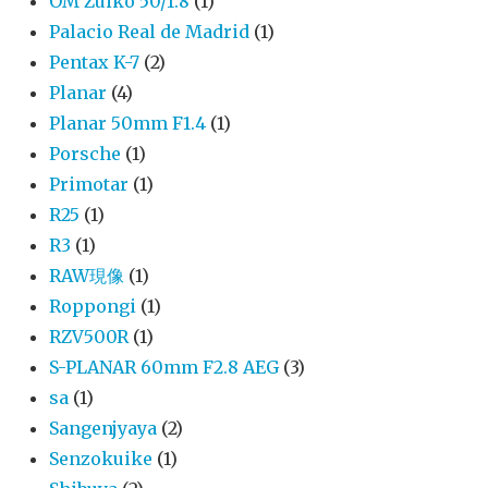
OM Zuiko 50/1.8
(1)
Palacio Real de Madrid
(1)
Pentax K-7
(2)
Planar
(4)
Planar 50mm F1.4
(1)
Porsche
(1)
Primotar
(1)
R25
(1)
R3
(1)
RAW現像
(1)
Roppongi
(1)
RZV500R
(1)
S-PLANAR 60mm F2.8 AEG
(3)
sa
(1)
Sangenjyaya
(2)
Senzokuike
(1)