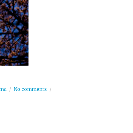
ama
/
No comments
/