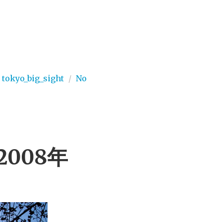
,
tokyo_big_sight
/
No
 2008年