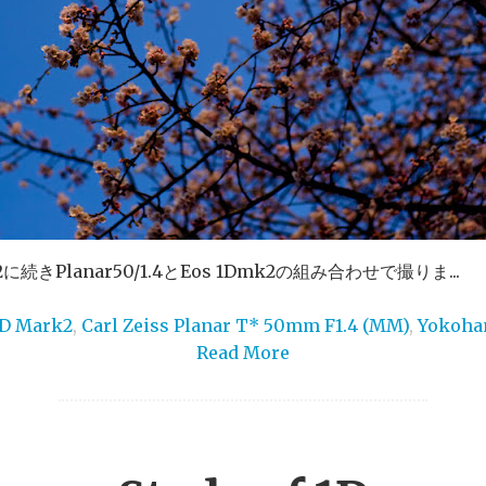
きPlanar50/1.4とEos 1Dmk2の組み合わせで撮りま...
1D Mark2
,
Carl Zeiss Planar T* 50mm F1.4 (MM)
,
Yokoh
Read More