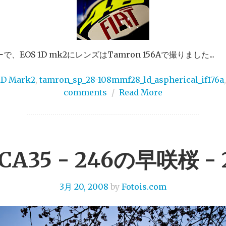
OS 1D mk2にレンズはTamron 156Aで撮りました...
1D Mark2
,
tamron_sp_28-108mmf28_ld_aspherical_if176a
comments
/
Read More
CA35 - 246の早咲桜 -
3月 20, 2008
by
Fotois.com