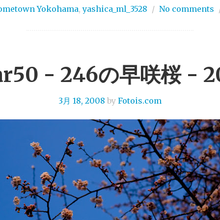
ometown Yokohama
,
yashica_ml_3528
/
No comments
ar50 - 246の早咲桜 - 
3月 18, 2008
by
Fotois.com