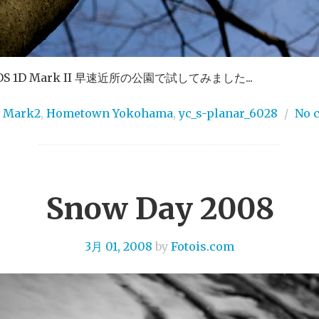
S 1D Mark II 早速近所の公園で試してみました...
D Mark2
,
Hometown Yokohama
,
yc_s-planar_6028
/
No 
Snow Day 2008
3月 01, 2008
by
Fotois.com