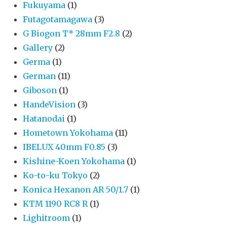
Fukuyama
(1)
Futagotamagawa
(3)
G Biogon T* 28mm F2.8
(2)
Gallery
(2)
Germa
(1)
German
(11)
Giboson
(1)
HandeVision
(3)
Hatanodai
(1)
Hometown Yokohama
(11)
IBELUX 40mm F0.85
(3)
Kishine-Koen Yokohama
(1)
Ko-to-ku Tokyo
(2)
Konica Hexanon AR 50/1.7
(1)
KTM 1190 RC8 R
(1)
Lighitroom
(1)