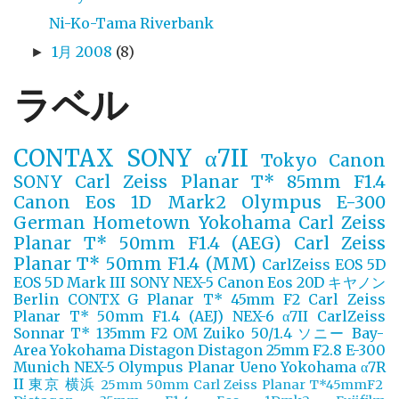
Ni-Ko-Tama Riverbank
1月 2008
(8)
►
ラベル
CONTAX
SONY α7II
Tokyo
Canon
SONY
Carl Zeiss Planar T* 85mm F1.4
Canon Eos 1D Mark2
Olympus E-300
German
Hometown Yokohama
Carl Zeiss
Planar T* 50mm F1.4 (AEG)
Carl Zeiss
Planar T* 50mm F1.4 (MM)
CarlZeiss
EOS 5D
EOS 5D Mark III
SONY NEX-5
Canon Eos 20D
キヤノン
Berlin
CONTX G Planar T* 45mm F2
Carl Zeiss
Planar T* 50mm F1.4 (AEJ)
NEX-6
α7II
CarlZeiss
Sonnar T* 135mm F2
OM Zuiko 50/1.4
ソニー
Bay-
Area Yokohama
Distagon
Distagon 25mm F2.8
E-300
Munich
NEX-5
Olympus
Planar
Ueno
Yokohama
α7R
II
東京
横浜
25mm
50mm
Carl Zeiss Planar T*45mmF2