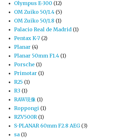
Olympus E-300
(12)
OM Zuiko 50/1.4
(5)
OM Zuiko 50/1.8
(1)
Palacio Real de Madrid
(1)
Pentax K-7
(2)
Planar
(4)
Planar 50mm F1.4
(1)
Porsche
(1)
Primotar
(1)
R25
(1)
R3
(1)
RAW現像
(1)
Roppongi
(1)
RZV500R
(1)
S-PLANAR 60mm F2.8 AEG
(3)
sa
(1)