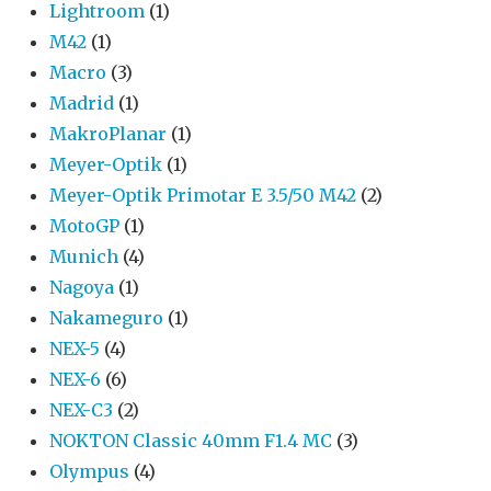
Lightroom
(1)
M42
(1)
Macro
(3)
Madrid
(1)
MakroPlanar
(1)
Meyer-Optik
(1)
Meyer-Optik Primotar E 3.5/50 M42
(2)
MotoGP
(1)
Munich
(4)
Nagoya
(1)
Nakameguro
(1)
NEX-5
(4)
NEX-6
(6)
NEX-C3
(2)
NOKTON Classic 40mm F1.4 MC
(3)
Olympus
(4)