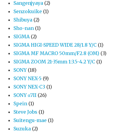
Sangenjyaya
(2)
Senzokuike
(1)
Shibuya
(2)
Sho-nan
(1)
SIGMA
(2)
SIGMA HIGI-SPEED WIDE 28/1.8 Y/C
(1)
SIGMA MF MACRO 50mm/F2.8 (OM)
(3)
SIGMA ZOOM 21-35mm 1:3.5-4.2 Y/C
(1)
SONY
(18)
SONY NEX-5
(9)
SONY NEX-C3
(1)
SONY α7II
(26)
Spein
(1)
Steve Jobs
(1)
Suitengu-mae
(1)
Suzuka
(2)