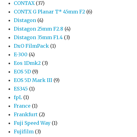
CONTAX
(37)
CONTX G Planar T* 45mm F2
(6)
Distagon
(4)
Distagon 25mm F2.8
(4)
Distagon 35mm F1.4
(3)
DxO FilmPack
(1)
E-300
(4)
Eos 1Dmk2
(3)
EOS 5D
(9)
EOS 5D Mark III
(9)
ES345
(1)
fpL
(1)
France
(1)
Frankfurt
(2)
Fuji Speed Way
(1)
Fujifilm
(3)