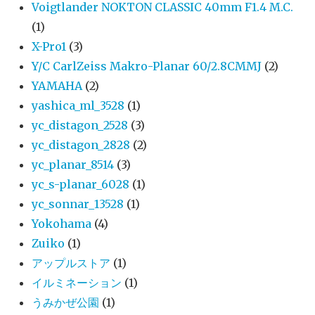
Voigtlander NOKTON CLASSIC 40mm F1.4 M.C.
(1)
X-Pro1
(3)
Y/C CarlZeiss Makro-Planar 60/2.8CMMJ
(2)
YAMAHA
(2)
yashica_ml_3528
(1)
yc_distagon_2528
(3)
yc_distagon_2828
(2)
yc_planar_8514
(3)
yc_s-planar_6028
(1)
yc_sonnar_13528
(1)
Yokohama
(4)
Zuiko
(1)
アップルストア
(1)
イルミネーション
(1)
うみかぜ公園
(1)