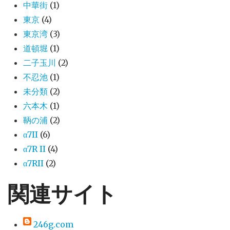
中華街
(1)
東京
(4)
東京湾
(3)
道頓堀
(1)
二子玉川
(2)
不忍池
(1)
未分類
(2)
六本木
(1)
鞆の浦
(2)
α7II
(6)
α7R II
(4)
α7RII
(2)
関連サイト
246g.com