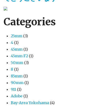
Categories
25mm
(3)
4
(1)
45mm
(1)
45mm F2
(1)
50mm
(3)
8
(1)
85mm
(1)
90mm
(1)
911
(1)
Adobe
(1)
Bay-Area Yokohama
(4)