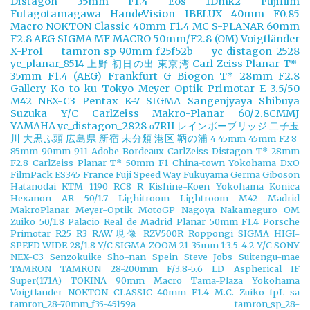
Distagon 35mm F1.4
Eos 1Dmk2
Fujifilm
Futagotamagawa
HandeVision
IBELUX 40mm F0.85
Macro
NOKTON Classic 40mm F1.4 MC
S-PLANAR 60mm
F2.8 AEG
SIGMA MF MACRO 50mm/F2.8 (OM)
Voigtländer
X-Pro1
tamron_sp_90mm_f25f52b
yc_distagon_2528
yc_planar_8514
上野
初日の出
東京湾
Carl Zeiss Planar T*
35mm F1.4 (AEG)
Frankfurt
G Biogon T* 28mm F2.8
Gallery
Ko-to-ku Tokyo
Meyer-Optik Primotar E 3.5/50
M42
NEX-C3
Pentax K-7
SIGMA
Sangenjyaya
Shibuya
Suzuka
Y/C CarlZeiss Makro-Planar 60/2.8CMMJ
YAMAHA
yc_distagon_2828
α7RII
レインボーブリッジ
二子玉
川
大黒ふ頭
広島県
新宿
未分類
港区
鞆の浦
4
45mm
45mm F2
8
85mm
90mm
911
Adobe
Bordeaux
CarlZeiss Distagon T* 28mm
F2.8
CarlZeiss Planar T* 50mm F1
China-town Yokohama
DxO
FilmPack
ES345
France
Fuji Speed Way
Fukuyama
Germa
Giboson
Hatanodai
KTM 1190 RC8 R
Kishine-Koen Yokohama
Konica
Hexanon AR 50/1.7
Lighitroom
Lightroom
M42
Madrid
MakroPlanar
Meyer-Optik
MotoGP
Nagoya
Nakameguro
OM
Zuiko 50/1.8
Palacio Real de Madrid
Planar 50mm F1.4
Porsche
Primotar
R25
R3
RAW現像
RZV500R
Roppongi
SIGMA HIGI-
SPEED WIDE 28/1.8 Y/C
SIGMA ZOOM 21-35mm 1:3.5-4.2 Y/C
SONY
NEX-C3
Senzokuike
Sho-nan
Spein
Steve Jobs
Suitengu-mae
TAMRON
TAMRON 28-200mm F/3.8-5.6 LD Aspherical IF
Super(171A)
TOKINA 90mm Macro
Tama-Plaza Yokohama
Voigtlander NOKTON CLASSIC 40mm F1.4 M.C.
Zuiko
fpL
sa
tamron_28-70mm_f35-45159a
tamron_sp_28-