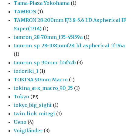
Tama-Plaza Yokohama
(1)
TAMRON
(1)
TAMRON 28-200mm F/3.8-5.6 LD Aspherical IF
Super(171A)
(1)
tamron_28-70mm_f35-45159a
(1)
tamron_sp_28-108mmf28_ld_aspherical_if176a
(1)
tamron_sp_90mm_f25f52b
(3)
todoriki_1
(1)
TOKINA 90mm Macro
(1)
tokina_at-x_macro_90_25
(1)
Tokyo
(19)
tokyo_big_sight
(1)
twin_link_mitegi
(1)
Ueno
(4)
Voigtländer
(3)