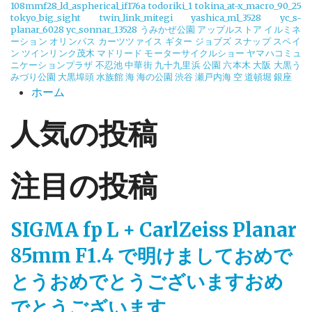
108mmf28_ld_aspherical_if176a
todoriki_1
tokina_at-x_macro_90_25
tokyo_big_sight
twin_link_mitegi
yashica_ml_3528
yc_s-
planar_6028
yc_sonnar_13528
うみかぜ公園
アップルストア
イルミネ
ーション
オリンパス
カーツツァイス
ギター
ジョブズ
スナップ
スペイ
ン
ツインリンク茂木
マドリード
モーターサイクルショー
ヤマハコミュ
ニケーションプラザ
不忍池
中華街
九十九里浜
公園
六本木
大阪
大黒う
みづり公園
大黒埠頭
水族館
海
海の公園
渋谷
瀬戸内海
空
道頓堀
銀座
ホーム
人気の投稿
注目の投稿
SIGMA fp L + CarlZeiss Planar
85mm F1.4 で明けましておめで
とうおめでとうございますおめ
でとうございます