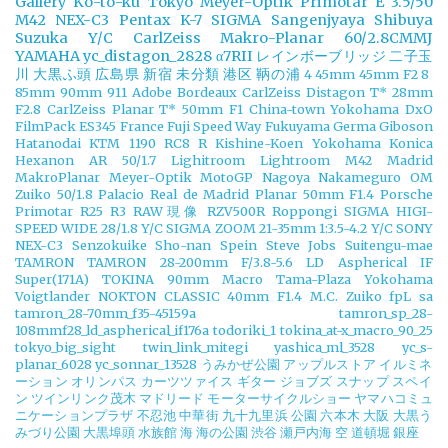
Gallery
Ko-to-ku Tokyo
Meyer-Optik Primotar E 3.5/50
M42
NEX-C3
Pentax K-7
SIGMA
Sangenjyaya
Shibuya
Suzuka
Y/C CarlZeiss Makro-Planar 60/2.8CMMJ
YAMAHA
yc_distagon_2828
α7RII
レインボーブリッジ
二子玉
川
大黒ふ頭
広島県
新宿
未分類
港区
鞆の浦
4
45mm
45mm F2
8
85mm
90mm
911
Adobe
Bordeaux
CarlZeiss Distagon T* 28mm
F2.8
CarlZeiss Planar T* 50mm F1
China-town Yokohama
DxO
FilmPack
ES345
France
Fuji Speed Way
Fukuyama
Germa
Giboson
Hatanodai
KTM 1190 RC8 R
Kishine-Koen Yokohama
Konica
Hexanon AR 50/1.7
Lighitroom
Lightroom
M42
Madrid
MakroPlanar
Meyer-Optik
MotoGP
Nagoya
Nakameguro
OM
Zuiko 50/1.8
Palacio Real de Madrid
Planar 50mm F1.4
Porsche
Primotar
R25
R3
RAW現像
RZV500R
Roppongi
SIGMA HIGI-
SPEED WIDE 28/1.8 Y/C
SIGMA ZOOM 21-35mm 1:3.5-4.2 Y/C
SONY
NEX-C3
Senzokuike
Sho-nan
Spein
Steve Jobs
Suitengu-mae
TAMRON
TAMRON 28-200mm F/3.8-5.6 LD Aspherical IF
Super(171A)
TOKINA 90mm Macro
Tama-Plaza Yokohama
Voigtlander NOKTON CLASSIC 40mm F1.4 M.C.
Zuiko
fpL
sa
tamron_28-70mm_f35-45159a
tamron_sp_28-
108mmf28_ld_aspherical_if176a
todoriki_1
tokina_at-x_macro_90_25
tokyo_big_sight
twin_link_mitegi
yashica_ml_3528
yc_s-
planar_6028
yc_sonnar_13528
うみかぜ公園
アップルストア
イルミネ
ーション
オリンパス
カーツツァイス
ギター
ジョブズ
スナップ
スペイ
ン
ツインリンク茂木
マドリード
モーターサイクルショー
ヤマハコミュ
ニケーションプラザ
不忍池
中華街
九十九里浜
公園
六本木
大阪
大黒う
みづり公園
大黒埠頭
水族館
海
海の公園
渋谷
瀬戸内海
空
道頓堀
銀座