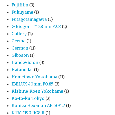
Fujifilm
(3)
Fukuyama
(1)
Futagotamagawa
(3)
G Biogon T* 28mm F2.8
(2)
Gallery
(2)
Germa
(1)
German
(11)
Giboson
(1)
HandeVision
(3)
Hatanodai
(1)
Hometown Yokohama
(11)
IBELUX 40mm F0.85
(3)
Kishine-Koen Yokohama
(1)
Ko-to-ku Tokyo
(2)
Konica Hexanon AR 50/1.7
(1)
KTM 1190 RC8 R
(1)