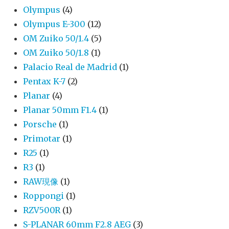
Olympus
(4)
Olympus E-300
(12)
OM Zuiko 50/1.4
(5)
OM Zuiko 50/1.8
(1)
Palacio Real de Madrid
(1)
Pentax K-7
(2)
Planar
(4)
Planar 50mm F1.4
(1)
Porsche
(1)
Primotar
(1)
R25
(1)
R3
(1)
RAW現像
(1)
Roppongi
(1)
RZV500R
(1)
S-PLANAR 60mm F2.8 AEG
(3)