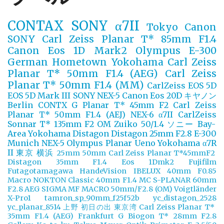
CONTAX
SONY α7II
Tokyo
Canon
SONY
Carl Zeiss Planar T* 85mm F1.4
Canon Eos 1D Mark2
Olympus E-300
German
Hometown Yokohama
Carl Zeiss
Planar T* 50mm F1.4 (AEG)
Carl Zeiss
Planar T* 50mm F1.4 (MM)
CarlZeiss
EOS 5D
EOS 5D Mark III
SONY NEX-5
Canon Eos 20D
キヤノン
Berlin
CONTX G Planar T* 45mm F2
Carl Zeiss
Planar T* 50mm F1.4 (AEJ)
NEX-6
α7II
CarlZeiss
Sonnar T* 135mm F2
OM Zuiko 50/1.4
ソニー
Bay-
Area Yokohama
Distagon
Distagon 25mm F2.8
E-300
Munich
NEX-5
Olympus
Planar
Ueno
Yokohama
α7R
II
東京
横浜
25mm
50mm
Carl Zeiss Planar T*45mmF2
Distagon 35mm F1.4
Eos 1Dmk2
Fujifilm
Futagotamagawa
HandeVision
IBELUX 40mm F0.85
Macro
NOKTON Classic 40mm F1.4 MC
S-PLANAR 60mm
F2.8 AEG
SIGMA MF MACRO 50mm/F2.8 (OM)
Voigtländer
X-Pro1
tamron_sp_90mm_f25f52b
yc_distagon_2528
yc_planar_8514
上野
初日の出
東京湾
Carl Zeiss Planar T*
35mm F1.4 (AEG)
Frankfurt
G Biogon T* 28mm F2.8