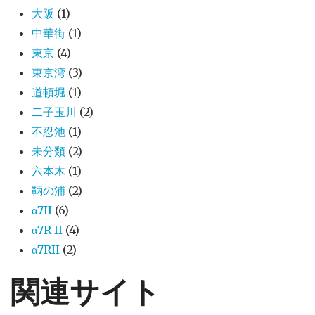
大阪
(1)
中華街
(1)
東京
(4)
東京湾
(3)
道頓堀
(1)
二子玉川
(2)
不忍池
(1)
未分類
(2)
六本木
(1)
鞆の浦
(2)
α7II
(6)
α7R II
(4)
α7RII
(2)
関連サイト