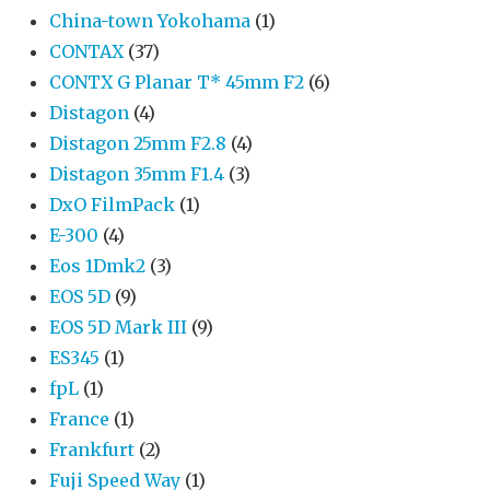
China-town Yokohama
(1)
CONTAX
(37)
CONTX G Planar T* 45mm F2
(6)
Distagon
(4)
Distagon 25mm F2.8
(4)
Distagon 35mm F1.4
(3)
DxO FilmPack
(1)
E-300
(4)
Eos 1Dmk2
(3)
EOS 5D
(9)
EOS 5D Mark III
(9)
ES345
(1)
fpL
(1)
France
(1)
Frankfurt
(2)
Fuji Speed Way
(1)