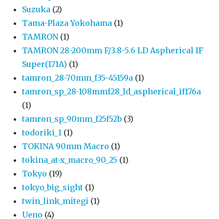
Suzuka
(2)
Tama-Plaza Yokohama
(1)
TAMRON
(1)
TAMRON 28-200mm F/3.8-5.6 LD Aspherical IF
Super(171A)
(1)
tamron_28-70mm_f35-45159a
(1)
tamron_sp_28-108mmf28_ld_aspherical_if176a
(1)
tamron_sp_90mm_f25f52b
(3)
todoriki_1
(1)
TOKINA 90mm Macro
(1)
tokina_at-x_macro_90_25
(1)
Tokyo
(19)
tokyo_big_sight
(1)
twin_link_mitegi
(1)
Ueno
(4)