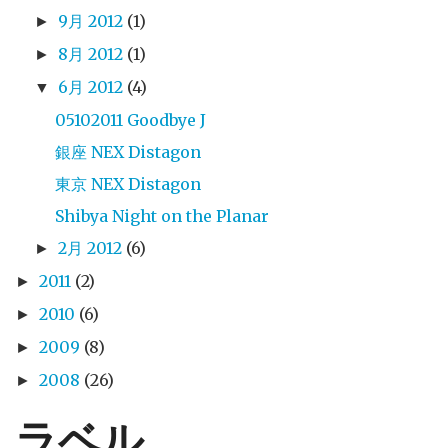
9月 2012
(1)
►
8月 2012
(1)
►
6月 2012
(4)
▼
05102011 Goodbye J
銀座 NEX Distagon
東京 NEX Distagon
Shibya Night on the Planar
2月 2012
(6)
►
2011
(2)
►
2010
(6)
►
2009
(8)
►
2008
(26)
►
ラベル