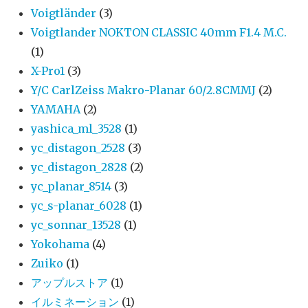
Voigtländer
(3)
Voigtlander NOKTON CLASSIC 40mm F1.4 M.C.
(1)
X-Pro1
(3)
Y/C CarlZeiss Makro-Planar 60/2.8CMMJ
(2)
YAMAHA
(2)
yashica_ml_3528
(1)
yc_distagon_2528
(3)
yc_distagon_2828
(2)
yc_planar_8514
(3)
yc_s-planar_6028
(1)
yc_sonnar_13528
(1)
Yokohama
(4)
Zuiko
(1)
アップルストア
(1)
イルミネーション
(1)