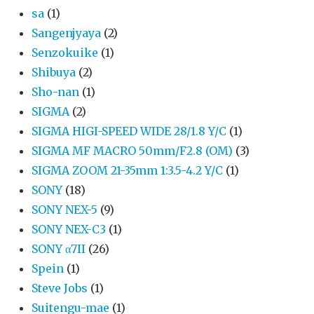
sa
(1)
Sangenjyaya
(2)
Senzokuike
(1)
Shibuya
(2)
Sho-nan
(1)
SIGMA
(2)
SIGMA HIGI-SPEED WIDE 28/1.8 Y/C
(1)
SIGMA MF MACRO 50mm/F2.8 (OM)
(3)
SIGMA ZOOM 21-35mm 1:3.5-4.2 Y/C
(1)
SONY
(18)
SONY NEX-5
(9)
SONY NEX-C3
(1)
SONY α7II
(26)
Spein
(1)
Steve Jobs
(1)
Suitengu-mae
(1)