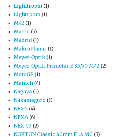
Lighitroom
(1)
Lightroom
(1)
M42
(1)
Macro
(3)
Madrid
(1)
MakroPlanar
(1)
Meyer-Optik
(1)
Meyer-Optik Primotar E 3.5/50 M42
(2)
MotoGP
(1)
Munich
(4)
Nagoya
(1)
Nakameguro
(1)
NEX-5
(4)
NEX-6
(6)
NEX-C3
(2)
NOKTON Classic 40mm F1.4 MC
(3)