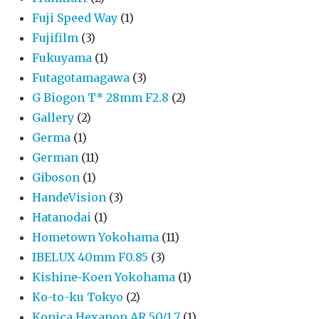
Fuji Speed Way
(1)
Fujifilm
(3)
Fukuyama
(1)
Futagotamagawa
(3)
G Biogon T* 28mm F2.8
(2)
Gallery
(2)
Germa
(1)
German
(11)
Giboson
(1)
HandeVision
(3)
Hatanodai
(1)
Hometown Yokohama
(11)
IBELUX 40mm F0.85
(3)
Kishine-Koen Yokohama
(1)
Ko-to-ku Tokyo
(2)
Konica Hexanon AR 50/1.7
(1)