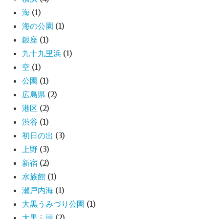
海
(1)
海の公園
(1)
銀座
(1)
九十九里浜
(1)
空
(1)
公園
(1)
広島県
(2)
港区
(2)
渋谷
(1)
初日の出
(3)
上野
(3)
新宿
(2)
水族館
(1)
瀬戸内海
(1)
大黒うみづり公園
(1)
大黒ふ頭
(2)