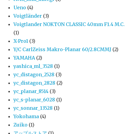
Ueno
(4)
Voigtländer
(3)
Voigtlander NOKTON CLASSIC 40mm F1.4 M.C.
(1)
X-Pro1
(3)
Y/C CarlZeiss Makro-Planar 60/2.8CMMJ
(2)
YAMAHA
(2)
yashica_ml_3528
(1)
yc_distagon_2528
(3)
yc_distagon_2828
(2)
yc_planar_8514
(3)
yc_s-planar_6028
(1)
yc_sonnar_13528
(1)
Yokohama
(4)
Zuiko
(1)
アップルストア
(1)