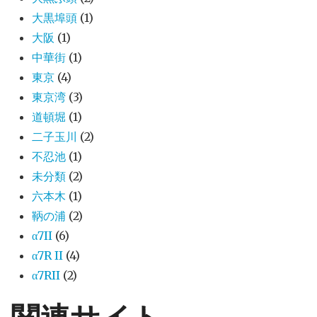
大黒埠頭
(1)
大阪
(1)
中華街
(1)
東京
(4)
東京湾
(3)
道頓堀
(1)
二子玉川
(2)
不忍池
(1)
未分類
(2)
六本木
(1)
鞆の浦
(2)
α7II
(6)
α7R II
(4)
α7RII
(2)