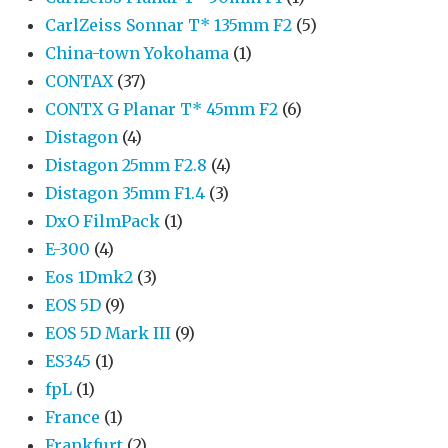
CarlZeiss Sonnar T* 135mm F2
(5)
China-town Yokohama
(1)
CONTAX
(37)
CONTX G Planar T* 45mm F2
(6)
Distagon
(4)
Distagon 25mm F2.8
(4)
Distagon 35mm F1.4
(3)
DxO FilmPack
(1)
E-300
(4)
Eos 1Dmk2
(3)
EOS 5D
(9)
EOS 5D Mark III
(9)
ES345
(1)
fpL
(1)
France
(1)
Frankfurt
(2)