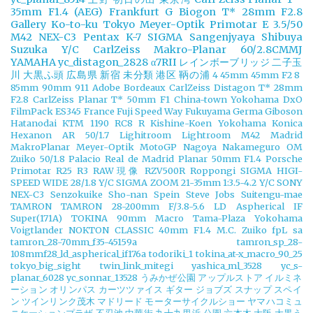
35mm F1.4 (AEG)
Frankfurt
G Biogon T* 28mm F2.8
Gallery
Ko-to-ku Tokyo
Meyer-Optik Primotar E 3.5/50
M42
NEX-C3
Pentax K-7
SIGMA
Sangenjyaya
Shibuya
Suzuka
Y/C CarlZeiss Makro-Planar 60/2.8CMMJ
YAMAHA
yc_distagon_2828
α7RII
レインボーブリッジ
二子玉
川
大黒ふ頭
広島県
新宿
未分類
港区
鞆の浦
4
45mm
45mm F2
8
85mm
90mm
911
Adobe
Bordeaux
CarlZeiss Distagon T* 28mm
F2.8
CarlZeiss Planar T* 50mm F1
China-town Yokohama
DxO
FilmPack
ES345
France
Fuji Speed Way
Fukuyama
Germa
Giboson
Hatanodai
KTM 1190 RC8 R
Kishine-Koen Yokohama
Konica
Hexanon AR 50/1.7
Lighitroom
Lightroom
M42
Madrid
MakroPlanar
Meyer-Optik
MotoGP
Nagoya
Nakameguro
OM
Zuiko 50/1.8
Palacio Real de Madrid
Planar 50mm F1.4
Porsche
Primotar
R25
R3
RAW現像
RZV500R
Roppongi
SIGMA HIGI-
SPEED WIDE 28/1.8 Y/C
SIGMA ZOOM 21-35mm 1:3.5-4.2 Y/C
SONY
NEX-C3
Senzokuike
Sho-nan
Spein
Steve Jobs
Suitengu-mae
TAMRON
TAMRON 28-200mm F/3.8-5.6 LD Aspherical IF
Super(171A)
TOKINA 90mm Macro
Tama-Plaza Yokohama
Voigtlander NOKTON CLASSIC 40mm F1.4 M.C.
Zuiko
fpL
sa
tamron_28-70mm_f35-45159a
tamron_sp_28-
108mmf28_ld_aspherical_if176a
todoriki_1
tokina_at-x_macro_90_25
tokyo_big_sight
twin_link_mitegi
yashica_ml_3528
yc_s-
planar_6028
yc_sonnar_13528
うみかぜ公園
アップルストア
イルミネ
ーション
オリンパス
カーツツァイス
ギター
ジョブズ
スナップ
スペイ
ン
ツインリンク茂木
マドリード
モーターサイクルショー
ヤマハコミュ
ニケーションプラザ
不忍池
中華街
九十九里浜
公園
六本木
大阪
大黒う