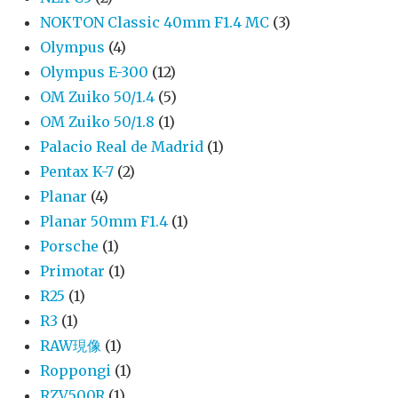
NOKTON Classic 40mm F1.4 MC
(3)
Olympus
(4)
Olympus E-300
(12)
OM Zuiko 50/1.4
(5)
OM Zuiko 50/1.8
(1)
Palacio Real de Madrid
(1)
Pentax K-7
(2)
Planar
(4)
Planar 50mm F1.4
(1)
Porsche
(1)
Primotar
(1)
R25
(1)
R3
(1)
RAW現像
(1)
Roppongi
(1)
RZV500R
(1)