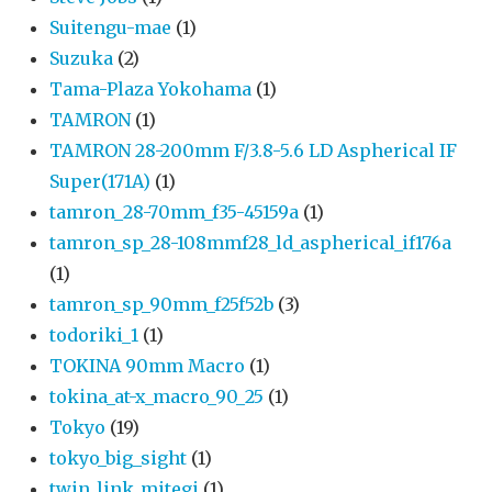
Suitengu-mae
(1)
Suzuka
(2)
Tama-Plaza Yokohama
(1)
TAMRON
(1)
TAMRON 28-200mm F/3.8-5.6 LD Aspherical IF
Super(171A)
(1)
tamron_28-70mm_f35-45159a
(1)
tamron_sp_28-108mmf28_ld_aspherical_if176a
(1)
tamron_sp_90mm_f25f52b
(3)
todoriki_1
(1)
TOKINA 90mm Macro
(1)
tokina_at-x_macro_90_25
(1)
Tokyo
(19)
tokyo_big_sight
(1)
twin_link_mitegi
(1)