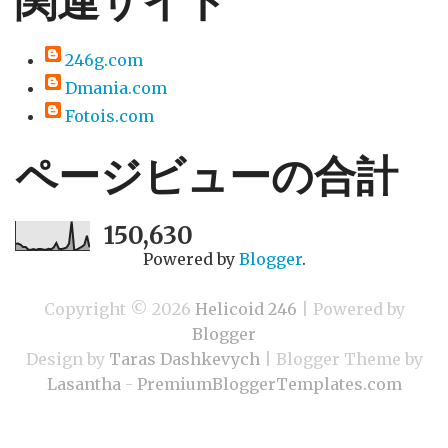
関連サイト
246g.com
Dmania.com
Fotois.com
ページビューの合計
150,630
Powered by
Blogger
.
Copyright ©
2026
Helicoid 246
| Powered by
Blogger
Design by
Taras Dashkevych
| Blogger Theme by
Lasantha
-
PremiumBloggerTemplates.com