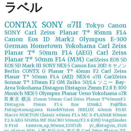
ラベル
CONTAX
SONY α7II
Tokyo
Canon
SONY
Carl Zeiss Planar T* 85mm F1.4
Canon Eos 1D Mark2
Olympus E-300
German
Hometown Yokohama
Carl Zeiss
Planar T* 50mm F1.4 (AEG)
Carl Zeiss
Planar T* 50mm F1.4 (MM)
CarlZeiss
EOS 5D
EOS 5D Mark III
SONY NEX-5
Canon Eos 20D
キヤノン
Berlin
CONTX G Planar T* 45mm F2
Carl Zeiss
Planar T* 50mm F1.4 (AEJ)
NEX-6
α7II
CarlZeiss
Sonnar T* 135mm F2
OM Zuiko 50/1.4
ソニー
Bay-
Area Yokohama
Distagon
Distagon 25mm F2.8
E-300
Munich
NEX-5
Olympus
Planar
Ueno
Yokohama
α7R
II
東京
横浜
25mm
50mm
Carl Zeiss Planar T*45mmF2
Distagon 35mm F1.4
Eos 1Dmk2
Fujifilm
Futagotamagawa
HandeVision
IBELUX 40mm F0.85
Macro
NOKTON Classic 40mm F1.4 MC
S-PLANAR 60mm
F2.8 AEG
SIGMA MF MACRO 50mm/F2.8 (OM)
Voigtländer
X-Pro1
tamron_sp_90mm_f25f52b
yc_distagon_2528
yc_planar_8514
上野
初日の出
東京湾
Carl Zeiss Planar T*