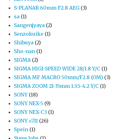
S-PLANAR 60mm F2.8 AEG
(3)
sa
(1)
Sangenjyaya
(2)
Senzokuike
(1)
Shibuya
(2)
Sho-nan
(1)
SIGMA
(2)
SIGMA HIGI-SPEED WIDE 28/1.8 Y/C
(1)
SIGMA MF MACRO 50mm/F2.8 (OM)
(3)
SIGMA ZOOM 21-35mm 1:3.5-4.2 Y/C
(1)
SONY
(18)
SONY NEX-5
(9)
SONY NEX-C3
(1)
SONY α7II
(26)
Spein
(1)
Steve Jobs
(1)