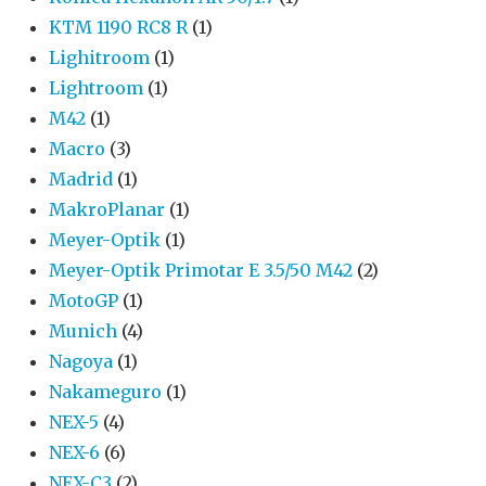
KTM 1190 RC8 R
(1)
Lighitroom
(1)
Lightroom
(1)
M42
(1)
Macro
(3)
Madrid
(1)
MakroPlanar
(1)
Meyer-Optik
(1)
Meyer-Optik Primotar E 3.5/50 M42
(2)
MotoGP
(1)
Munich
(4)
Nagoya
(1)
Nakameguro
(1)
NEX-5
(4)
NEX-6
(6)
NEX-C3
(2)