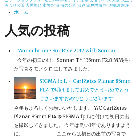
みづり公園
大黒埠頭
水族館
海
海の公園
渋谷
瀬戸内海
空
道頓堀
銀座
ホーム
人気の投稿
Monochrome SunRise 2017 with Sonnar
今年の初日の出、Sonnar T* 135mm F2.8 MM撮っ
た写真をモノクロにしてみました。
SIGMA fp L + CarlZeiss Planar 85mm
F1.4 で明けましておめでとうおめでとう
ございますおめでとうございます
今年もよろしくお願いいたします。 Y/C CarlZeiss
Planar 85mm F.14 をSIGMA fp Lに付けて初日の出
を撮影してきました。 今年は良い1年でありますよう
に。 -------------- ここからは初日の出前の写真で