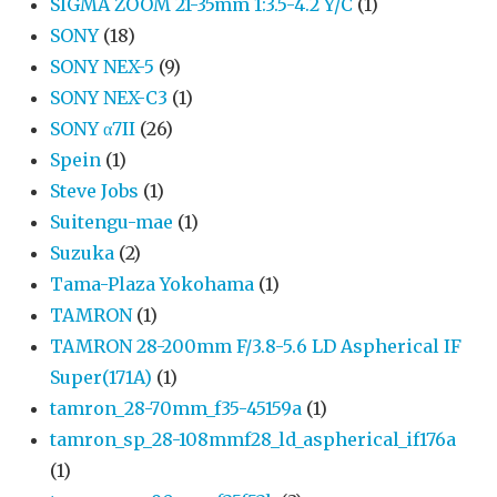
SIGMA ZOOM 21-35mm 1:3.5-4.2 Y/C
(1)
SONY
(18)
SONY NEX-5
(9)
SONY NEX-C3
(1)
SONY α7II
(26)
Spein
(1)
Steve Jobs
(1)
Suitengu-mae
(1)
Suzuka
(2)
Tama-Plaza Yokohama
(1)
TAMRON
(1)
TAMRON 28-200mm F/3.8-5.6 LD Aspherical IF
Super(171A)
(1)
tamron_28-70mm_f35-45159a
(1)
tamron_sp_28-108mmf28_ld_aspherical_if176a
(1)