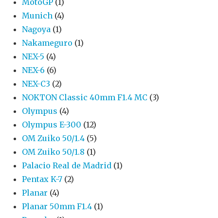
MotoGP
(1)
Munich
(4)
Nagoya
(1)
Nakameguro
(1)
NEX-5
(4)
NEX-6
(6)
NEX-C3
(2)
NOKTON Classic 40mm F1.4 MC
(3)
Olympus
(4)
Olympus E-300
(12)
OM Zuiko 50/1.4
(5)
OM Zuiko 50/1.8
(1)
Palacio Real de Madrid
(1)
Pentax K-7
(2)
Planar
(4)
Planar 50mm F1.4
(1)