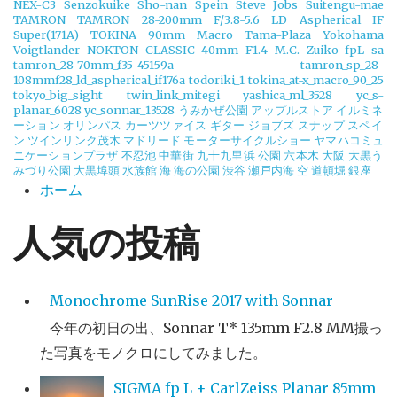
NEX-C3
Senzokuike
Sho-nan
Spein
Steve Jobs
Suitengu-mae
TAMRON
TAMRON 28-200mm F/3.8-5.6 LD Aspherical IF
Super(171A)
TOKINA 90mm Macro
Tama-Plaza Yokohama
Voigtlander NOKTON CLASSIC 40mm F1.4 M.C.
Zuiko
fpL
sa
tamron_28-70mm_f35-45159a
tamron_sp_28-
108mmf28_ld_aspherical_if176a
todoriki_1
tokina_at-x_macro_90_25
tokyo_big_sight
twin_link_mitegi
yashica_ml_3528
yc_s-
planar_6028
yc_sonnar_13528
うみかぜ公園
アップルストア
イルミネ
ーション
オリンパス
カーツツァイス
ギター
ジョブズ
スナップ
スペイ
ン
ツインリンク茂木
マドリード
モーターサイクルショー
ヤマハコミュ
ニケーションプラザ
不忍池
中華街
九十九里浜
公園
六本木
大阪
大黒う
みづり公園
大黒埠頭
水族館
海
海の公園
渋谷
瀬戸内海
空
道頓堀
銀座
ホーム
人気の投稿
Monochrome SunRise 2017 with Sonnar
今年の初日の出、Sonnar T* 135mm F2.8 MM撮っ
た写真をモノクロにしてみました。
SIGMA fp L + CarlZeiss Planar 85mm