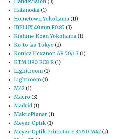
HandeVision
(3)
Hatanodai
(1)
Hometown Yokohama
(11)
IBELUX 40mm F0.85
(3)
Kishine-Koen Yokohama
(1)
Ko-to-ku Tokyo
(2)
Konica Hexanon AR 50/1.7
(1)
KTM 1190 RC8 R
(1)
Lighitroom
(1)
Lightroom
(1)
M42
(1)
Macro
(3)
Madrid
(1)
MakroPlanar
(1)
Meyer-Optik
(1)
Meyer-Optik Primotar E 3.5/50 M42
(2)