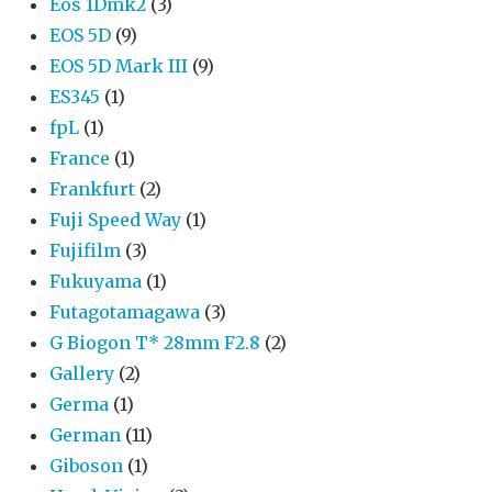
Eos 1Dmk2
(3)
EOS 5D
(9)
EOS 5D Mark III
(9)
ES345
(1)
fpL
(1)
France
(1)
Frankfurt
(2)
Fuji Speed Way
(1)
Fujifilm
(3)
Fukuyama
(1)
Futagotamagawa
(3)
G Biogon T* 28mm F2.8
(2)
Gallery
(2)
Germa
(1)
German
(11)
Giboson
(1)