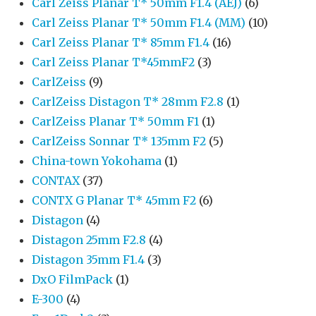
Carl Zeiss Planar T* 50mm F1.4 (AEJ)
(6)
Carl Zeiss Planar T* 50mm F1.4 (MM)
(10)
Carl Zeiss Planar T* 85mm F1.4
(16)
Carl Zeiss Planar T*45mmF2
(3)
CarlZeiss
(9)
CarlZeiss Distagon T* 28mm F2.8
(1)
CarlZeiss Planar T* 50mm F1
(1)
CarlZeiss Sonnar T* 135mm F2
(5)
China-town Yokohama
(1)
CONTAX
(37)
CONTX G Planar T* 45mm F2
(6)
Distagon
(4)
Distagon 25mm F2.8
(4)
Distagon 35mm F1.4
(3)
DxO FilmPack
(1)
E-300
(4)