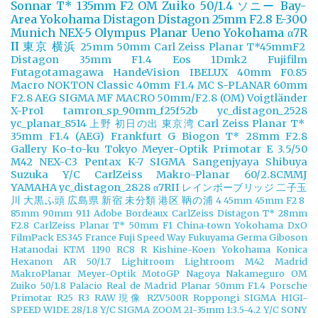
Sonnar T* 135mm F2
OM Zuiko 50/1.4
ソニー
Bay-
Area Yokohama
Distagon
Distagon 25mm F2.8
E-300
Munich
NEX-5
Olympus
Planar
Ueno
Yokohama
α7R
II
東京
横浜
25mm
50mm
Carl Zeiss Planar T*45mmF2
Distagon 35mm F1.4
Eos 1Dmk2
Fujifilm
Futagotamagawa
HandeVision
IBELUX 40mm F0.85
Macro
NOKTON Classic 40mm F1.4 MC
S-PLANAR 60mm
F2.8 AEG
SIGMA MF MACRO 50mm/F2.8 (OM)
Voigtländer
X-Pro1
tamron_sp_90mm_f25f52b
yc_distagon_2528
yc_planar_8514
上野
初日の出
東京湾
Carl Zeiss Planar T*
35mm F1.4 (AEG)
Frankfurt
G Biogon T* 28mm F2.8
Gallery
Ko-to-ku Tokyo
Meyer-Optik Primotar E 3.5/50
M42
NEX-C3
Pentax K-7
SIGMA
Sangenjyaya
Shibuya
Suzuka
Y/C CarlZeiss Makro-Planar 60/2.8CMMJ
YAMAHA
yc_distagon_2828
α7RII
レインボーブリッジ
二子玉
川
大黒ふ頭
広島県
新宿
未分類
港区
鞆の浦
4
45mm
45mm F2
8
85mm
90mm
911
Adobe
Bordeaux
CarlZeiss Distagon T* 28mm
F2.8
CarlZeiss Planar T* 50mm F1
China-town Yokohama
DxO
FilmPack
ES345
France
Fuji Speed Way
Fukuyama
Germa
Giboson
Hatanodai
KTM 1190 RC8 R
Kishine-Koen Yokohama
Konica
Hexanon AR 50/1.7
Lighitroom
Lightroom
M42
Madrid
MakroPlanar
Meyer-Optik
MotoGP
Nagoya
Nakameguro
OM
Zuiko 50/1.8
Palacio Real de Madrid
Planar 50mm F1.4
Porsche
Primotar
R25
R3
RAW現像
RZV500R
Roppongi
SIGMA HIGI-
SPEED WIDE 28/1.8 Y/C
SIGMA ZOOM 21-35mm 1:3.5-4.2 Y/C
SONY