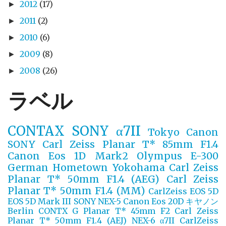
2012
(17)
►
2011
(2)
►
2010
(6)
►
2009
(8)
►
2008
(26)
►
ラベル
CONTAX
SONY α7II
Tokyo
Canon
SONY
Carl Zeiss Planar T* 85mm F1.4
Canon Eos 1D Mark2
Olympus E-300
German
Hometown Yokohama
Carl Zeiss
Planar T* 50mm F1.4 (AEG)
Carl Zeiss
Planar T* 50mm F1.4 (MM)
CarlZeiss
EOS 5D
EOS 5D Mark III
SONY NEX-5
Canon Eos 20D
キヤノン
Berlin
CONTX G Planar T* 45mm F2
Carl Zeiss
Planar T* 50mm F1.4 (AEJ)
NEX-6
α7II
CarlZeiss