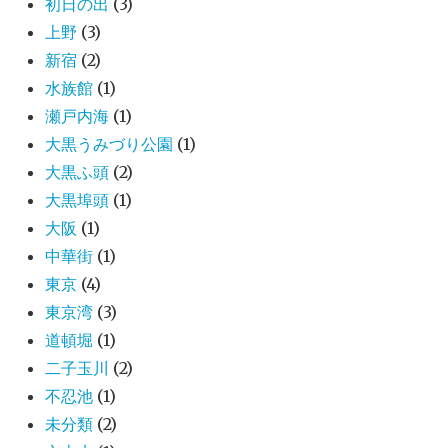
初日の出
(3)
上野
(3)
新宿
(2)
水族館
(1)
瀬戸内海
(1)
大黒うみづり公園
(1)
大黒ふ頭
(2)
大黒埠頭
(1)
大阪
(1)
中華街
(1)
東京
(4)
東京湾
(3)
道頓堀
(1)
二子玉川
(2)
不忍池
(1)
未分類
(2)