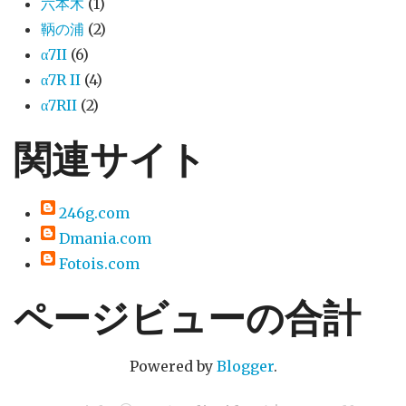
六本木
(1)
鞆の浦
(2)
α7II
(6)
α7R II
(4)
α7RII
(2)
関連サイト
246g.com
Dmania.com
Fotois.com
ページビューの合計
Powered by
Blogger
.