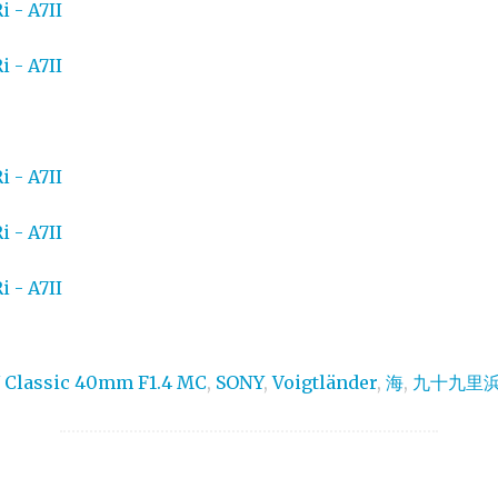
Classic 40mm F1.4 MC
,
SONY
,
Voigtländer
,
海
,
九十九里