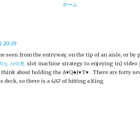
ホーム
 20:29
 seen from the entryway, on the tip of an aisle, or by p
지노 사이트
slot machine strategy to enjoying in} video
d think about holding the A♥Q♣J♥T♥ . There are forty se
s deck, so there is a 4/47 of hitting a King.