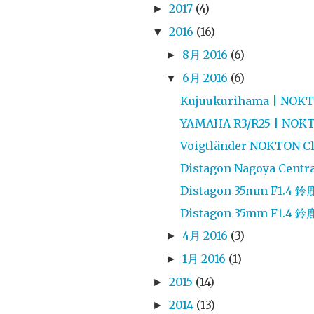
2017
(4)
►
2016
(16)
▼
8月 2016
(6)
►
6月 2016
(6)
▼
Kujuukurihama | NOKT
YAMAHA R3/R25 | NOKT
Voigtländer NOKTON Cla
Distagon Nagoya Centra
Distagon 35mm F1.4
Distagon 35mm F1.4
4月 2016
(3)
►
1月 2016
(1)
►
2015
(14)
►
2014
(13)
►