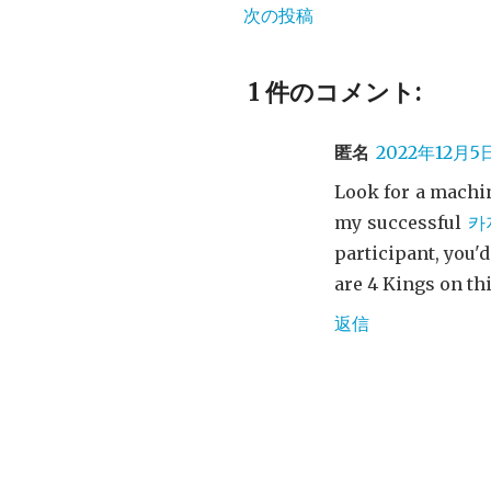
次の投稿
1 件のコメント:
匿名
2022年12月5日
Look for a machine
my successful
카
participant, you'
are 4 Kings on thi
返信