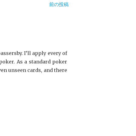
前の投稿
assersby. I’ll apply every of
 poker. As a standard poker
ven unseen cards, and there