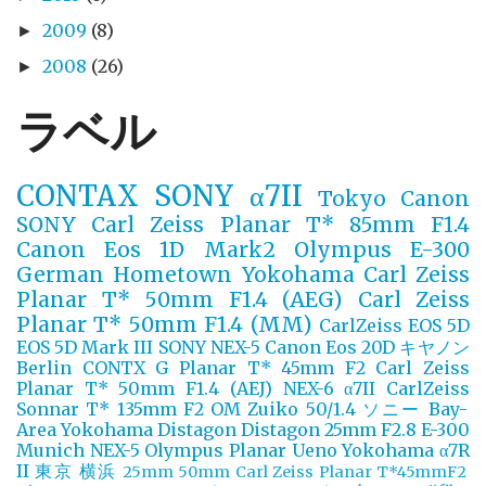
2009
(8)
►
2008
(26)
►
ラベル
CONTAX
SONY α7II
Tokyo
Canon
SONY
Carl Zeiss Planar T* 85mm F1.4
Canon Eos 1D Mark2
Olympus E-300
German
Hometown Yokohama
Carl Zeiss
Planar T* 50mm F1.4 (AEG)
Carl Zeiss
Planar T* 50mm F1.4 (MM)
CarlZeiss
EOS 5D
EOS 5D Mark III
SONY NEX-5
Canon Eos 20D
キヤノン
Berlin
CONTX G Planar T* 45mm F2
Carl Zeiss
Planar T* 50mm F1.4 (AEJ)
NEX-6
α7II
CarlZeiss
Sonnar T* 135mm F2
OM Zuiko 50/1.4
ソニー
Bay-
Area Yokohama
Distagon
Distagon 25mm F2.8
E-300
Munich
NEX-5
Olympus
Planar
Ueno
Yokohama
α7R
II
東京
横浜
25mm
50mm
Carl Zeiss Planar T*45mmF2