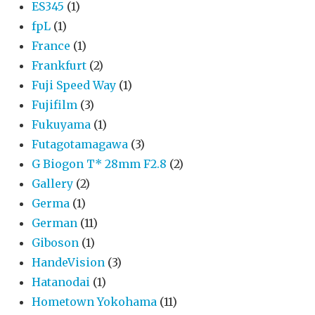
ES345
(1)
fpL
(1)
France
(1)
Frankfurt
(2)
Fuji Speed Way
(1)
Fujifilm
(3)
Fukuyama
(1)
Futagotamagawa
(3)
G Biogon T* 28mm F2.8
(2)
Gallery
(2)
Germa
(1)
German
(11)
Giboson
(1)
HandeVision
(3)
Hatanodai
(1)
Hometown Yokohama
(11)