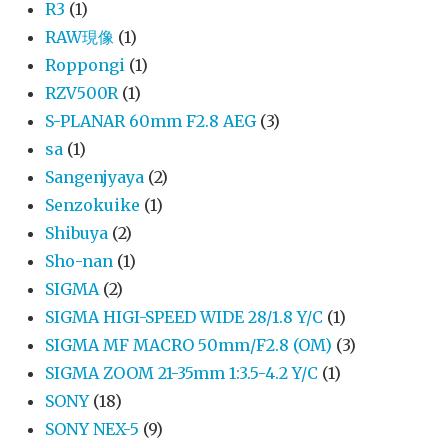
R3
(1)
RAW現像
(1)
Roppongi
(1)
RZV500R
(1)
S-PLANAR 60mm F2.8 AEG
(3)
sa
(1)
Sangenjyaya
(2)
Senzokuike
(1)
Shibuya
(2)
Sho-nan
(1)
SIGMA
(2)
SIGMA HIGI-SPEED WIDE 28/1.8 Y/C
(1)
SIGMA MF MACRO 50mm/F2.8 (OM)
(3)
SIGMA ZOOM 21-35mm 1:3.5-4.2 Y/C
(1)
SONY
(18)
SONY NEX-5
(9)