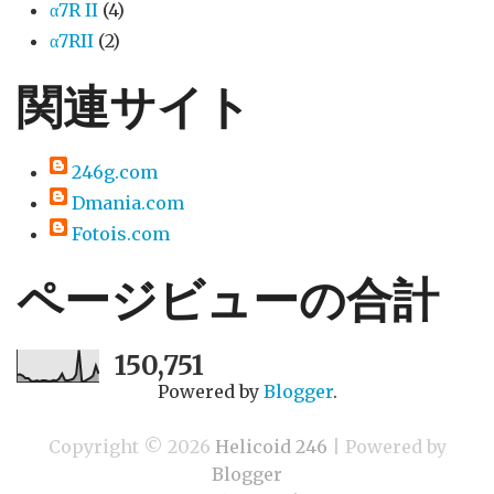
α7R II
(4)
α7RII
(2)
関連サイト
246g.com
Dmania.com
Fotois.com
ページビューの合計
150,751
Powered by
Blogger
.
Copyright ©
2026
Helicoid 246
| Powered by
Blogger