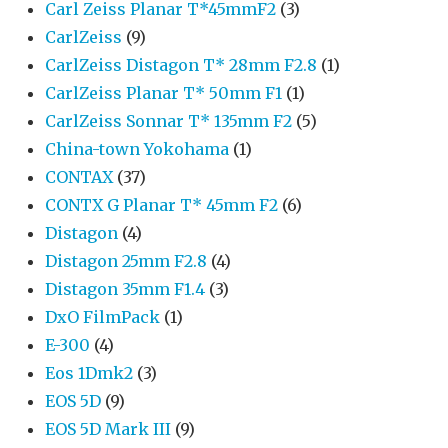
Carl Zeiss Planar T*45mmF2
(3)
CarlZeiss
(9)
CarlZeiss Distagon T* 28mm F2.8
(1)
CarlZeiss Planar T* 50mm F1
(1)
CarlZeiss Sonnar T* 135mm F2
(5)
China-town Yokohama
(1)
CONTAX
(37)
CONTX G Planar T* 45mm F2
(6)
Distagon
(4)
Distagon 25mm F2.8
(4)
Distagon 35mm F1.4
(3)
DxO FilmPack
(1)
E-300
(4)
Eos 1Dmk2
(3)
EOS 5D
(9)
EOS 5D Mark III
(9)