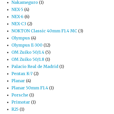
Nakameguro
(1)
NEX-5
(4)
NEX-6
(6)
NEX-C3
(2)
NOKTON Classic 40mm F1.4 MC
(3)
Olympus
(4)
Olympus E-300
(12)
OM Zuiko 50/1.4
(5)
OM Zuiko 50/1.8
(1)
Palacio Real de Madrid
(1)
Pentax K-7
(2)
Planar
(4)
Planar 50mm F1.4
(1)
Porsche
(1)
Primotar
(1)
R25
(1)