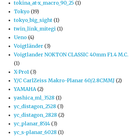
tokina_at-x_macro_90_25
(1)
Tokyo
(19)
tokyo_big_sight
(1)
twin_link_mitegi
(1)
Ueno
(4)
Voigtländer
(3)
Voigtlander NOKTON CLASSIC 40mm F1.4 M.C.
(1)
X-Pro1
(3)
Y/C CarlZeiss Makro-Planar 60/2.8CMMJ
(2)
YAMAHA
(2)
yashica_ml_3528
(1)
yc_distagon_2528
(3)
yc_distagon_2828
(2)
yc_planar_8514
(3)
yc_s-planar_6028
(1)