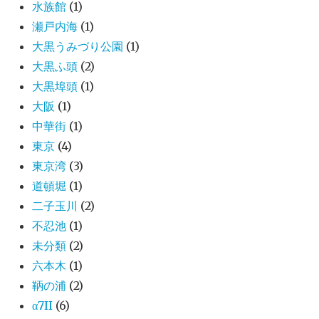
水族館
(1)
瀬戸内海
(1)
大黒うみづり公園
(1)
大黒ふ頭
(2)
大黒埠頭
(1)
大阪
(1)
中華街
(1)
東京
(4)
東京湾
(3)
道頓堀
(1)
二子玉川
(2)
不忍池
(1)
未分類
(2)
六本木
(1)
鞆の浦
(2)
α7II
(6)