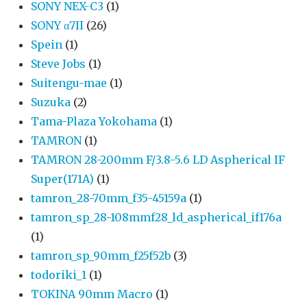
SONY NEX-C3
(1)
SONY α7II
(26)
Spein
(1)
Steve Jobs
(1)
Suitengu-mae
(1)
Suzuka
(2)
Tama-Plaza Yokohama
(1)
TAMRON
(1)
TAMRON 28-200mm F/3.8-5.6 LD Aspherical IF
Super(171A)
(1)
tamron_28-70mm_f35-45159a
(1)
tamron_sp_28-108mmf28_ld_aspherical_if176a
(1)
tamron_sp_90mm_f25f52b
(3)
todoriki_1
(1)
TOKINA 90mm Macro
(1)