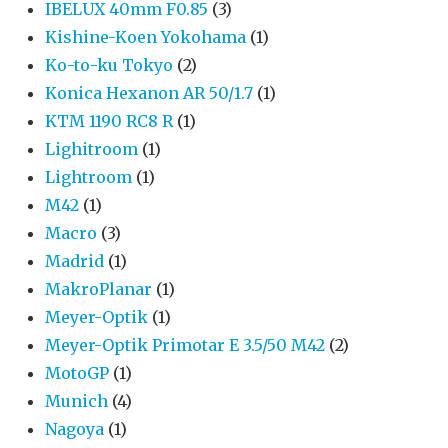
IBELUX 40mm F0.85
(3)
Kishine-Koen Yokohama
(1)
Ko-to-ku Tokyo
(2)
Konica Hexanon AR 50/1.7
(1)
KTM 1190 RC8 R
(1)
Lighitroom
(1)
Lightroom
(1)
M42
(1)
Macro
(3)
Madrid
(1)
MakroPlanar
(1)
Meyer-Optik
(1)
Meyer-Optik Primotar E 3.5/50 M42
(2)
MotoGP
(1)
Munich
(4)
Nagoya
(1)