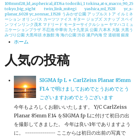
108mmf28_ld_aspherical_if176a
todoriki_1
tokina_at-x_macro_90_25
tokyo_big_sight
twin_link_mitegi
yashica_ml_3528
yc_s-
planar_6028
yc_sonnar_13528
うみかぜ公園
アップルストア
イルミネ
ーション
オリンパス
カーツツァイス
ギター
ジョブズ
スナップ
スペイ
ン
ツインリンク茂木
マドリード
モーターサイクルショー
ヤマハコミュ
ニケーションプラザ
不忍池
中華街
九十九里浜
公園
六本木
大阪
大黒う
みづり公園
大黒埠頭
水族館
海
海の公園
渋谷
瀬戸内海
空
道頓堀
銀座
ホーム
人気の投稿
SIGMA fp L + CarlZeiss Planar 85mm
F1.4 で明けましておめでとうおめでとう
ございますおめでとうございます
今年もよろしくお願いいたします。 Y/C CarlZeiss
Planar 85mm F.14 をSIGMA fp Lに付けて初日の出
を撮影してきました。 今年は良い1年でありますよう
に。 -------------- ここからは初日の出前の写真で