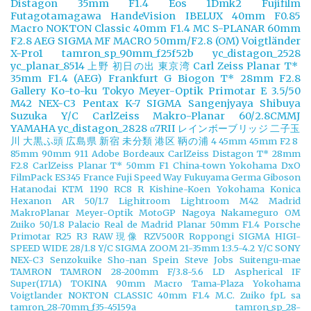
Distagon 35mm F1.4
Eos 1Dmk2
Fujifilm
Futagotamagawa
HandeVision
IBELUX 40mm F0.85
Macro
NOKTON Classic 40mm F1.4 MC
S-PLANAR 60mm
F2.8 AEG
SIGMA MF MACRO 50mm/F2.8 (OM)
Voigtländer
X-Pro1
tamron_sp_90mm_f25f52b
yc_distagon_2528
yc_planar_8514
上野
初日の出
東京湾
Carl Zeiss Planar T*
35mm F1.4 (AEG)
Frankfurt
G Biogon T* 28mm F2.8
Gallery
Ko-to-ku Tokyo
Meyer-Optik Primotar E 3.5/50
M42
NEX-C3
Pentax K-7
SIGMA
Sangenjyaya
Shibuya
Suzuka
Y/C CarlZeiss Makro-Planar 60/2.8CMMJ
YAMAHA
yc_distagon_2828
α7RII
レインボーブリッジ
二子玉
川
大黒ふ頭
広島県
新宿
未分類
港区
鞆の浦
4
45mm
45mm F2
8
85mm
90mm
911
Adobe
Bordeaux
CarlZeiss Distagon T* 28mm
F2.8
CarlZeiss Planar T* 50mm F1
China-town Yokohama
DxO
FilmPack
ES345
France
Fuji Speed Way
Fukuyama
Germa
Giboson
Hatanodai
KTM 1190 RC8 R
Kishine-Koen Yokohama
Konica
Hexanon AR 50/1.7
Lighitroom
Lightroom
M42
Madrid
MakroPlanar
Meyer-Optik
MotoGP
Nagoya
Nakameguro
OM
Zuiko 50/1.8
Palacio Real de Madrid
Planar 50mm F1.4
Porsche
Primotar
R25
R3
RAW現像
RZV500R
Roppongi
SIGMA HIGI-
SPEED WIDE 28/1.8 Y/C
SIGMA ZOOM 21-35mm 1:3.5-4.2 Y/C
SONY
NEX-C3
Senzokuike
Sho-nan
Spein
Steve Jobs
Suitengu-mae
TAMRON
TAMRON 28-200mm F/3.8-5.6 LD Aspherical IF
Super(171A)
TOKINA 90mm Macro
Tama-Plaza Yokohama
Voigtlander NOKTON CLASSIC 40mm F1.4 M.C.
Zuiko
fpL
sa
tamron_28-70mm_f35-45159a
tamron_sp_28-