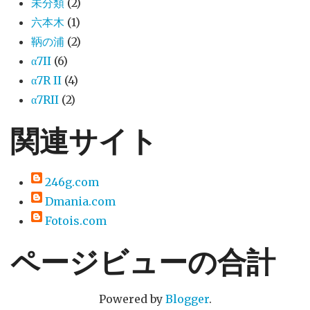
未分類
(2)
六本木
(1)
鞆の浦
(2)
α7II
(6)
α7R II
(4)
α7RII
(2)
関連サイト
246g.com
Dmania.com
Fotois.com
ページビューの合計
Powered by
Blogger
.