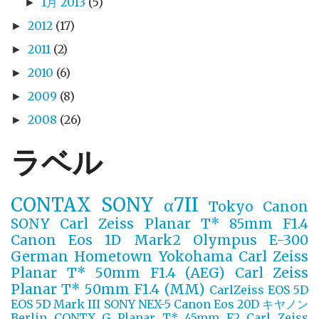
1月 2013
(5)
►
2012
(17)
►
2011
(2)
►
2010
(6)
►
2009
(8)
►
2008
(26)
►
ラベル
CONTAX
SONY α7II
Tokyo
Canon
SONY
Carl Zeiss Planar T* 85mm F1.4
Canon Eos 1D Mark2
Olympus E-300
German
Hometown Yokohama
Carl Zeiss
Planar T* 50mm F1.4 (AEG)
Carl Zeiss
Planar T* 50mm F1.4 (MM)
CarlZeiss
EOS 5D
EOS 5D Mark III
SONY NEX-5
Canon Eos 20D
キヤノン
Berlin
CONTX G Planar T* 45mm F2
Carl Zeiss