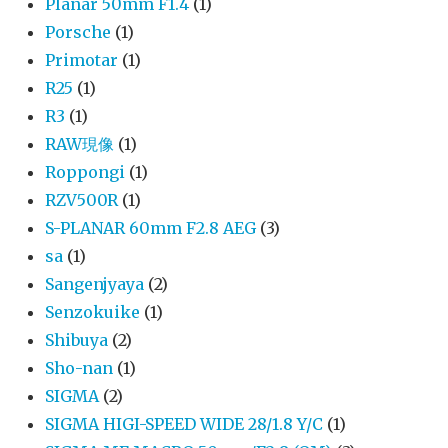
Planar 50mm F1.4
(1)
Porsche
(1)
Primotar
(1)
R25
(1)
R3
(1)
RAW現像
(1)
Roppongi
(1)
RZV500R
(1)
S-PLANAR 60mm F2.8 AEG
(3)
sa
(1)
Sangenjyaya
(2)
Senzokuike
(1)
Shibuya
(2)
Sho-nan
(1)
SIGMA
(2)
SIGMA HIGI-SPEED WIDE 28/1.8 Y/C
(1)