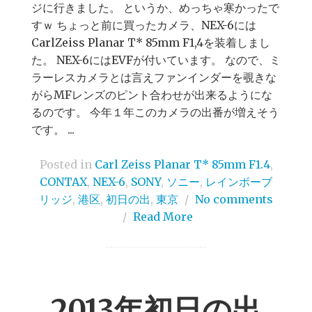
ジに行きました。 というか、めっちゃ寒かったで
すｗ ちょっと前に買ったカメラ、NEX-6には
CarlZeiss Planar T* 85mm F1,4を装着しまし
た。 NEX-6にはEVFが付いています。 なので、ミ
ラーレスカメラとは言えファンインダーを覗きな
がらMFレンズのピント合わせが出来るようにな
るのです。 今年１年このカメラの出番が増えそう
です。 ...
Posted in
Carl Zeiss Planar T* 85mm F1.4
,
CONTAX
,
NEX-6
,
SONY
,
ソニー
,
レインボーブ
リッジ
,
港区
,
初日の出
,
東京
/
No comments
/
Read More
2013年初日の出