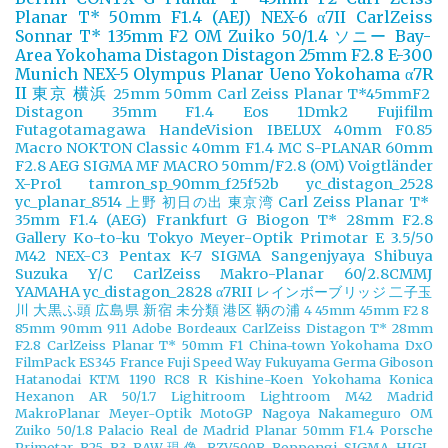
Planar T* 50mm F1.4 (AEJ)
NEX-6
α7II
CarlZeiss
Sonnar T* 135mm F2
OM Zuiko 50/1.4
ソニー
Bay-
Area Yokohama
Distagon
Distagon 25mm F2.8
E-300
Munich
NEX-5
Olympus
Planar
Ueno
Yokohama
α7R
II
東京
横浜
25mm
50mm
Carl Zeiss Planar T*45mmF2
Distagon 35mm F1.4
Eos 1Dmk2
Fujifilm
Futagotamagawa
HandeVision
IBELUX 40mm F0.85
Macro
NOKTON Classic 40mm F1.4 MC
S-PLANAR 60mm
F2.8 AEG
SIGMA MF MACRO 50mm/F2.8 (OM)
Voigtländer
X-Pro1
tamron_sp_90mm_f25f52b
yc_distagon_2528
yc_planar_8514
上野
初日の出
東京湾
Carl Zeiss Planar T*
35mm F1.4 (AEG)
Frankfurt
G Biogon T* 28mm F2.8
Gallery
Ko-to-ku Tokyo
Meyer-Optik Primotar E 3.5/50
M42
NEX-C3
Pentax K-7
SIGMA
Sangenjyaya
Shibuya
Suzuka
Y/C CarlZeiss Makro-Planar 60/2.8CMMJ
YAMAHA
yc_distagon_2828
α7RII
レインボーブリッジ
二子玉
川
大黒ふ頭
広島県
新宿
未分類
港区
鞆の浦
4
45mm
45mm F2
8
85mm
90mm
911
Adobe
Bordeaux
CarlZeiss Distagon T* 28mm
F2.8
CarlZeiss Planar T* 50mm F1
China-town Yokohama
DxO
FilmPack
ES345
France
Fuji Speed Way
Fukuyama
Germa
Giboson
Hatanodai
KTM 1190 RC8 R
Kishine-Koen Yokohama
Konica
Hexanon AR 50/1.7
Lighitroom
Lightroom
M42
Madrid
MakroPlanar
Meyer-Optik
MotoGP
Nagoya
Nakameguro
OM
Zuiko 50/1.8
Palacio Real de Madrid
Planar 50mm F1.4
Porsche
Primotar
R25
R3
RAW現像
RZV500R
Roppongi
SIGMA HIGI-