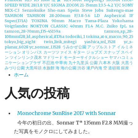
SPEED WIDE 28/1.8 Y/C
SIGMA ZOOM 21-35mm 1:3.5-4.2 Y/C
SONY
NEX-C3
Senzokuike
Sho-nan
Spein
Steve Jobs
Suitengu-mae
TAMRON
TAMRON 28-200mm F/3.8-5.6 LD Aspherical IF
Super(171A)
TOKINA 90mm Macro
Tama-Plaza Yokohama
Voigtlander NOKTON CLASSIC 40mm F1.4 M.C.
Zuiko
fpL
sa
tamron_28-70mm_f35-45159a
tamron_sp_28-
108mmf28_ld_aspherical_if176a
todoriki_1
tokina_at-x_macro_90_25
tokyo_big_sight
twin_link_mitegi
yashica_ml_3528
yc_s-
planar_6028
yc_sonnar_13528
うみかぜ公園
アップルストア
イルミネ
ーション
オリンパス
カーツツァイス
ギター
ジョブズ
スナップ
スペイ
ン
ツインリンク茂木
マドリード
モーターサイクルショー
ヤマハコミュ
ニケーションプラザ
不忍池
中華街
九十九里浜
公園
六本木
大阪
大黒う
みづり公園
大黒埠頭
水族館
海
海の公園
渋谷
瀬戸内海
空
道頓堀
銀座
ホーム
人気の投稿
Monochrome SunRise 2017 with Sonnar
今年の初日の出、Sonnar T* 135mm F2.8 MM撮っ
た写真をモノクロにしてみました。