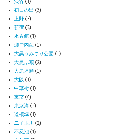
渋谷
(1)
初日の出
(3)
上野
(3)
新宿
(2)
水族館
(1)
瀬戸内海
(1)
大黒うみづり公園
(1)
大黒ふ頭
(2)
大黒埠頭
(1)
大阪
(1)
中華街
(1)
東京
(4)
東京湾
(3)
道頓堀
(1)
二子玉川
(2)
不忍池
(1)