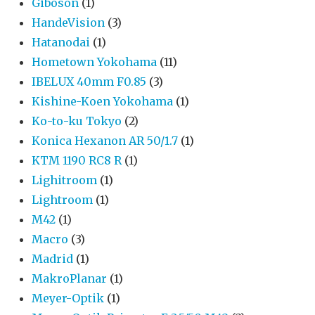
Giboson
(1)
HandeVision
(3)
Hatanodai
(1)
Hometown Yokohama
(11)
IBELUX 40mm F0.85
(3)
Kishine-Koen Yokohama
(1)
Ko-to-ku Tokyo
(2)
Konica Hexanon AR 50/1.7
(1)
KTM 1190 RC8 R
(1)
Lighitroom
(1)
Lightroom
(1)
M42
(1)
Macro
(3)
Madrid
(1)
MakroPlanar
(1)
Meyer-Optik
(1)