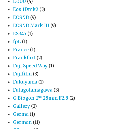
E-300
(4)
Eos 1Dmk2
(3)
EOS 5D
(9)
EOS 5D Mark III
(9)
ES345
(1)
fpL
(1)
France
(1)
Frankfurt
(2)
Fuji Speed Way
(1)
Fujifilm
(3)
Fukuyama
(1)
Futagotamagawa
(3)
G Biogon T* 28mm F2.8
(2)
Gallery
(2)
Germa
(1)
German
(11)