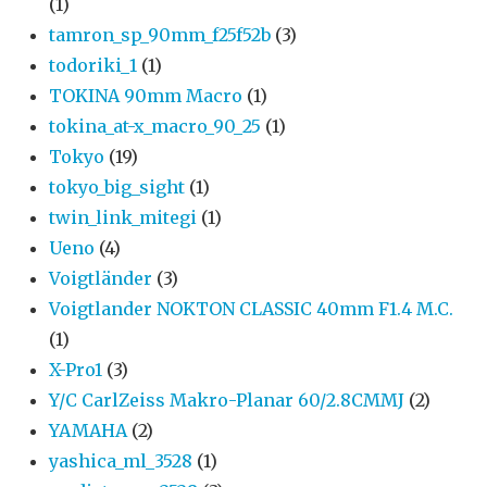
(1)
tamron_sp_90mm_f25f52b
(3)
todoriki_1
(1)
TOKINA 90mm Macro
(1)
tokina_at-x_macro_90_25
(1)
Tokyo
(19)
tokyo_big_sight
(1)
twin_link_mitegi
(1)
Ueno
(4)
Voigtländer
(3)
Voigtlander NOKTON CLASSIC 40mm F1.4 M.C.
(1)
X-Pro1
(3)
Y/C CarlZeiss Makro-Planar 60/2.8CMMJ
(2)
YAMAHA
(2)
yashica_ml_3528
(1)