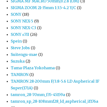
SIGMA MF MACRO 50mm/F2.8 (OM)
(3)
SIGMA ZOOM 21-35mm 1:3.5-4.2 Y/C
(1)
SONY
(18)
SONY NEX-5
(9)
SONY NEX-C3
(1)
SONY α7II
(26)
Spein
(1)
Steve Jobs
(1)
Suitengu-mae
(1)
Suzuka
(2)
Tama-Plaza Yokohama
(1)
TAMRON
(1)
TAMRON 28-200mm F/3.8-5.6 LD Aspherical IF
Super(171A)
(1)
tamron_28-70mm_f35-45159a
(1)
tamron_sp_28-108mmf28_ld_aspherical_if176a