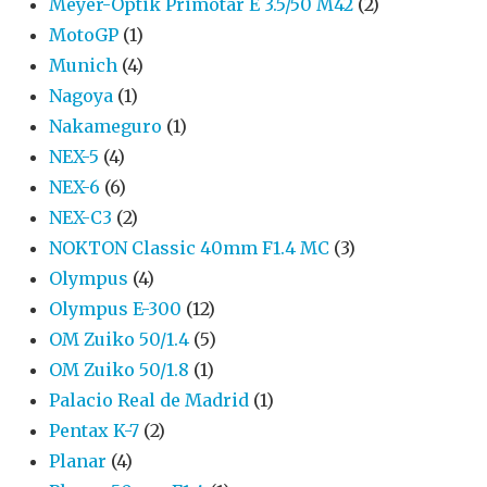
Meyer-Optik Primotar E 3.5/50 M42
(2)
MotoGP
(1)
Munich
(4)
Nagoya
(1)
Nakameguro
(1)
NEX-5
(4)
NEX-6
(6)
NEX-C3
(2)
NOKTON Classic 40mm F1.4 MC
(3)
Olympus
(4)
Olympus E-300
(12)
OM Zuiko 50/1.4
(5)
OM Zuiko 50/1.8
(1)
Palacio Real de Madrid
(1)
Pentax K-7
(2)
Planar
(4)