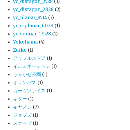
yc_distagon_2528
(3)
yc_distagon_2828
(2)
yc_planar_8514
(3)
yc_s-planar_6028
(1)
yc_sonnar_13528
(1)
Yokohama
(4)
Zuiko
(1)
アップルストア
(1)
イルミネーション
(1)
うみかぜ公園
(1)
オリンパス
(1)
カーツツァイス
(1)
ギター
(1)
キヤノン
(7)
ジョブズ
(1)
スナップ
(1)