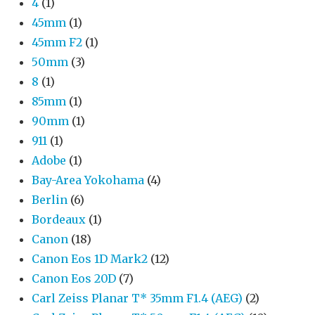
4
(1)
45mm
(1)
45mm F2
(1)
50mm
(3)
8
(1)
85mm
(1)
90mm
(1)
911
(1)
Adobe
(1)
Bay-Area Yokohama
(4)
Berlin
(6)
Bordeaux
(1)
Canon
(18)
Canon Eos 1D Mark2
(12)
Canon Eos 20D
(7)
Carl Zeiss Planar T* 35mm F1.4 (AEG)
(2)