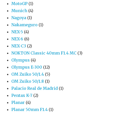
MotoGP
(1)
Munich
(4)
Nagoya
(1)
Nakameguro
(1)
NEX-5
(4)
NEX-6
(6)
NEX-C3
(2)
NOKTON Classic 40mm F1.4 MC
(3)
Olympus
(4)
Olympus E-300
(12)
OM Zuiko 50/1.4
(5)
OM Zuiko 50/1.8
(1)
Palacio Real de Madrid
(1)
Pentax K-7
(2)
Planar
(4)
Planar 50mm F1.4
(1)