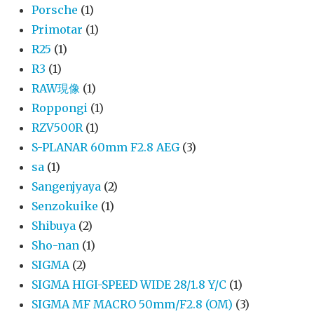
Porsche
(1)
Primotar
(1)
R25
(1)
R3
(1)
RAW現像
(1)
Roppongi
(1)
RZV500R
(1)
S-PLANAR 60mm F2.8 AEG
(3)
sa
(1)
Sangenjyaya
(2)
Senzokuike
(1)
Shibuya
(2)
Sho-nan
(1)
SIGMA
(2)
SIGMA HIGI-SPEED WIDE 28/1.8 Y/C
(1)
SIGMA MF MACRO 50mm/F2.8 (OM)
(3)