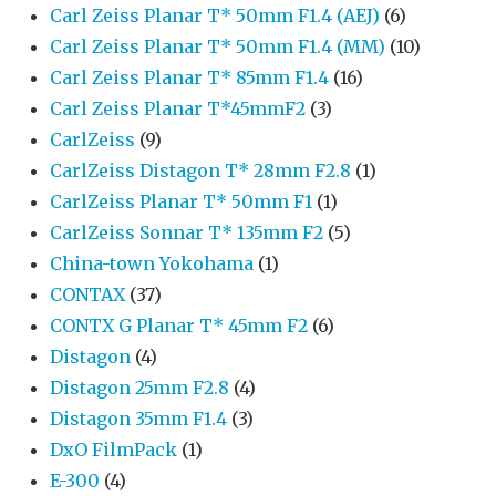
Carl Zeiss Planar T* 50mm F1.4 (AEJ)
(6)
Carl Zeiss Planar T* 50mm F1.4 (MM)
(10)
Carl Zeiss Planar T* 85mm F1.4
(16)
Carl Zeiss Planar T*45mmF2
(3)
CarlZeiss
(9)
CarlZeiss Distagon T* 28mm F2.8
(1)
CarlZeiss Planar T* 50mm F1
(1)
CarlZeiss Sonnar T* 135mm F2
(5)
China-town Yokohama
(1)
CONTAX
(37)
CONTX G Planar T* 45mm F2
(6)
Distagon
(4)
Distagon 25mm F2.8
(4)
Distagon 35mm F1.4
(3)
DxO FilmPack
(1)
E-300
(4)