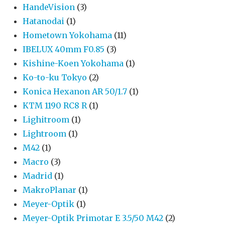
HandeVision
(3)
Hatanodai
(1)
Hometown Yokohama
(11)
IBELUX 40mm F0.85
(3)
Kishine-Koen Yokohama
(1)
Ko-to-ku Tokyo
(2)
Konica Hexanon AR 50/1.7
(1)
KTM 1190 RC8 R
(1)
Lighitroom
(1)
Lightroom
(1)
M42
(1)
Macro
(3)
Madrid
(1)
MakroPlanar
(1)
Meyer-Optik
(1)
Meyer-Optik Primotar E 3.5/50 M42
(2)