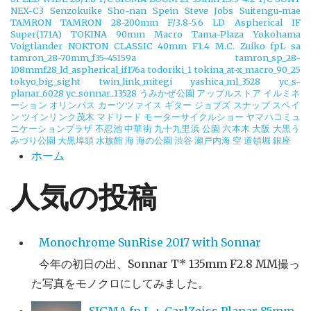
NEX-C3
Senzokuike
Sho-nan
Spein
Steve Jobs
Suitengu-mae
TAMRON
TAMRON 28-200mm F/3.8-5.6 LD Aspherical IF
Super(171A)
TOKINA 90mm Macro
Tama-Plaza Yokohama
Voigtlander NOKTON CLASSIC 40mm F1.4 M.C.
Zuiko
fpL
sa
tamron_28-70mm_f35-45159a
tamron_sp_28-
108mmf28_ld_aspherical_if176a
todoriki_1
tokina_at-x_macro_90_25
tokyo_big_sight
twin_link_mitegi
yashica_ml_3528
yc_s-
planar_6028
yc_sonnar_13528
うみかぜ公園
アップルストア
イルミネ
ーション
オリンパス
カーツツァイス
ギター
ジョブズ
スナップ
スペイ
ン
ツインリンク茂木
マドリード
モーターサイクルショー
ヤマハコミュ
ニケーションプラザ
不忍池
中華街
九十九里浜
公園
六本木
大阪
大黒う
みづり公園
大黒埠頭
水族館
海
海の公園
渋谷
瀬戸内海
空
道頓堀
銀座
ホーム
人気の投稿
Monochrome SunRise 2017 with Sonnar
今年の初日の出、Sonnar T* 135mm F2.8 MM撮っ
た写真をモノクロにしてみました。