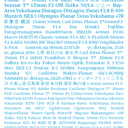
Sonnar T* 135mm F2
OM Zuiko 50/1.4
ソニー
Bay-
Area Yokohama
Distagon
Distagon 25mm F2.8
E-300
Munich
NEX-5
Olympus
Planar
Ueno
Yokohama
α7R
II
東京
横浜
25mm
50mm
Carl Zeiss Planar T*45mmF2
Distagon 35mm F1.4
Eos 1Dmk2
Fujifilm
Futagotamagawa
HandeVision
IBELUX 40mm F0.85
Macro
NOKTON Classic 40mm F1.4 MC
S-PLANAR 60mm
F2.8 AEG
SIGMA MF MACRO 50mm/F2.8 (OM)
Voigtländer
X-Pro1
tamron_sp_90mm_f25f52b
yc_distagon_2528
yc_planar_8514
上野
初日の出
東京湾
Carl Zeiss Planar T*
35mm F1.4 (AEG)
Frankfurt
G Biogon T* 28mm F2.8
Gallery
Ko-to-ku Tokyo
Meyer-Optik Primotar E 3.5/50
M42
NEX-C3
Pentax K-7
SIGMA
Sangenjyaya
Shibuya
Suzuka
Y/C CarlZeiss Makro-Planar 60/2.8CMMJ
YAMAHA
yc_distagon_2828
α7RII
レインボーブリッジ
二子玉
川
大黒ふ頭
広島県
新宿
未分類
港区
鞆の浦
4
45mm
45mm F2
8
85mm
90mm
911
Adobe
Bordeaux
CarlZeiss Distagon T* 28mm
F2.8
CarlZeiss Planar T* 50mm F1
China-town Yokohama
DxO
FilmPack
ES345
France
Fuji Speed Way
Fukuyama
Germa
Giboson
Hatanodai
KTM 1190 RC8 R
Kishine-Koen Yokohama
Konica
Hexanon AR 50/1.7
Lighitroom
Lightroom
M42
Madrid
MakroPlanar
Meyer-Optik
MotoGP
Nagoya
Nakameguro
OM
Zuiko 50/1.8
Palacio Real de Madrid
Planar 50mm F1.4
Porsche
Primotar
R25
R3
RAW現像
RZV500R
Roppongi
SIGMA HIGI-
SPEED WIDE 28/1.8 Y/C
SIGMA ZOOM 21-35mm 1:3.5-4.2 Y/C
SONY