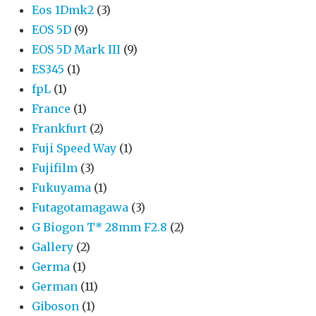
Eos 1Dmk2
(3)
EOS 5D
(9)
EOS 5D Mark III
(9)
ES345
(1)
fpL
(1)
France
(1)
Frankfurt
(2)
Fuji Speed Way
(1)
Fujifilm
(3)
Fukuyama
(1)
Futagotamagawa
(3)
G Biogon T* 28mm F2.8
(2)
Gallery
(2)
Germa
(1)
German
(11)
Giboson
(1)