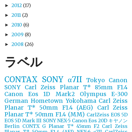
2012
(17)
►
2011
(2)
►
2010
(6)
►
2009
(8)
►
2008
(26)
►
ラベル
CONTAX
SONY α7II
Tokyo
Canon
SONY
Carl Zeiss Planar T* 85mm F1.4
Canon Eos 1D Mark2
Olympus E-300
German
Hometown Yokohama
Carl Zeiss
Planar T* 50mm F1.4 (AEG)
Carl Zeiss
Planar T* 50mm F1.4 (MM)
CarlZeiss
EOS 5D
EOS 5D Mark III
SONY NEX-5
Canon Eos 20D
キヤノン
Berlin
CONTX G Planar T* 45mm F2
Carl Zeiss
Planar T* 50mm F1.4 (AEJ)
NEX-6
α7II
CarlZeiss