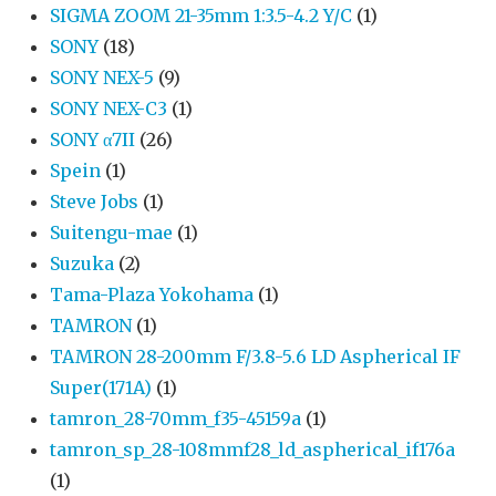
SIGMA ZOOM 21-35mm 1:3.5-4.2 Y/C
(1)
SONY
(18)
SONY NEX-5
(9)
SONY NEX-C3
(1)
SONY α7II
(26)
Spein
(1)
Steve Jobs
(1)
Suitengu-mae
(1)
Suzuka
(2)
Tama-Plaza Yokohama
(1)
TAMRON
(1)
TAMRON 28-200mm F/3.8-5.6 LD Aspherical IF
Super(171A)
(1)
tamron_28-70mm_f35-45159a
(1)
tamron_sp_28-108mmf28_ld_aspherical_if176a
(1)