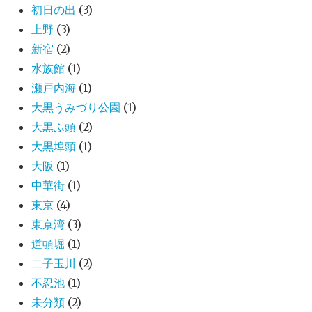
初日の出
(3)
上野
(3)
新宿
(2)
水族館
(1)
瀬戸内海
(1)
大黒うみづり公園
(1)
大黒ふ頭
(2)
大黒埠頭
(1)
大阪
(1)
中華街
(1)
東京
(4)
東京湾
(3)
道頓堀
(1)
二子玉川
(2)
不忍池
(1)
未分類
(2)