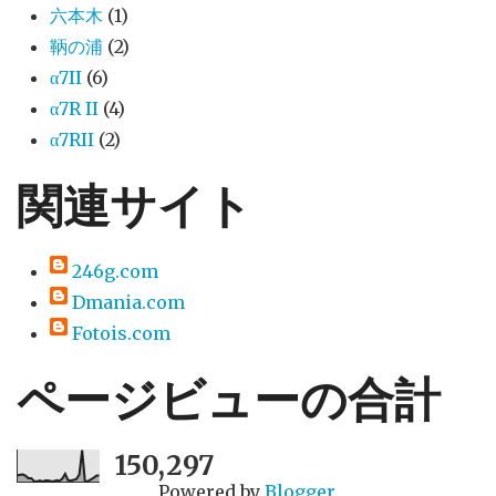
六本木
(1)
鞆の浦
(2)
α7II
(6)
α7R II
(4)
α7RII
(2)
関連サイト
246g.com
Dmania.com
Fotois.com
ページビューの合計
150,297
Powered by
Blogger
.