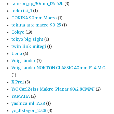
tamron_sp_90mm_f25f52b
(3)
todoriki_1
(1)
TOKINA 90mm Macro
(1)
tokina_at-x_macro_90_25
(1)
Tokyo
(19)
tokyo_big_sight
(1)
twin_link_mitegi
(1)
Ueno
(4)
Voigtländer
(3)
Voigtlander NOKTON CLASSIC 40mm F1.4 M.C.
(1)
X-Pro1
(3)
Y/C CarlZeiss Makro-Planar 60/2.8CMMJ
(2)
YAMAHA
(2)
yashica_ml_3528
(1)
yc_distagon_2528
(3)