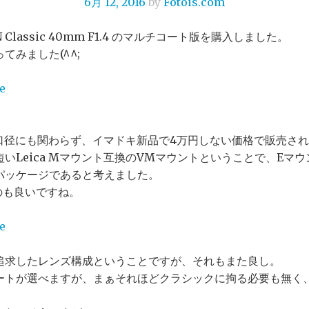
6月 12, 2016
by
Fotois.com
Classic 40mm F1.4 のマルチコート版を購入しました。
てみました(^^;
大口径にも関わらず、イマドキ新品で4万円しない価格で販売さ
いLeica Mマウント互換のVMマウントということで、Eマ
パッケージであると考えました。
くのも良いですね。
追求したレンズ構成ということですが、それもまた良し。
ートが選べますが、まぁそれほどクラシックに拘る必要も無く