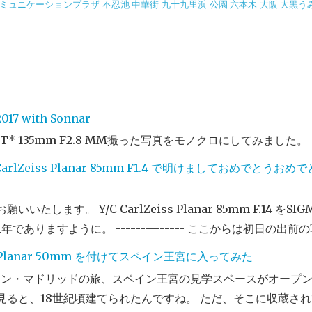
ミュニケーションプラザ
不忍池
中華街
九十九里浜
公園
六本木
大阪
大黒う
017 with Sonnar
 T* 135mm F2.8 MM撮った写真をモノクロにしてみました。
 + CarlZeiss Planar 85mm F1.4 で明けましておめで
いたします。 Y/C CarlZeiss Planar 85mm F.14 を
でありますように。 -------------- ここからは初日の出前
 に Planar 50mm を付けてスペイン王宮に入ってみた
ペイン・マドリッドの旅、スペイン王宮の見学スペースがオープ
見ると、18世紀頃建てられたんですね。 ただ、そこに収蔵さ