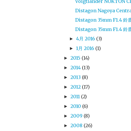
Voigtländer NOKTON Cla
Distagon Nagoya Centra
Distagon 35mm F1.4
Distagon 35mm F1.4
4月 2016
(3)
►
1月 2016
(1)
►
2015
(14)
►
2014
(13)
►
2013
(8)
►
2012
(17)
►
2011
(2)
►
2010
(6)
►
2009
(8)
►
2008
(26)
►