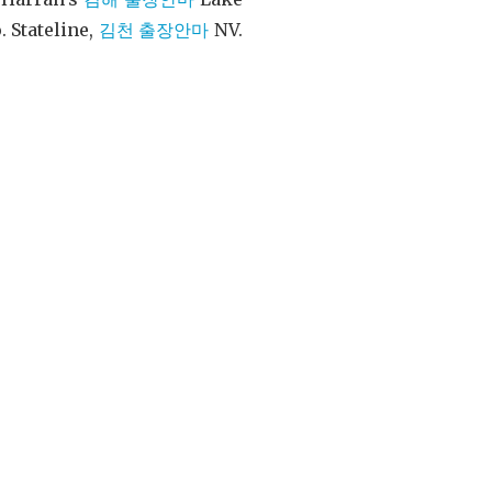
 Stateline,
김천 출장안마
NV.