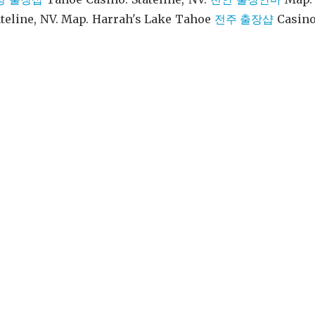
ateline, NV. Map. Harrah's Lake Tahoe
전주 출장샵
Casino.