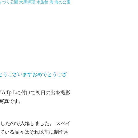
みづり公園
大黒埠頭
水族館
海
海の公園
とうおめでとうございますおめでとうござ
SIGMA fp Lに付けて初日の出を撮影
の写真です。
ンしたので入場しました。 スペイ
れている品々はそれ以前に制作さ