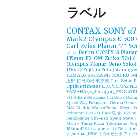
ラベル
CONTAX
SONY α7
Mark2
Olympus E-300
Carl Zeiss Planar T* 
ノン
Berlin
CONTX G Plana
135mm F2
OM Zuiko 50/1.4
Olympus
Planar
Ueno
Yoko
1Dmk2
Fujifilm
Futagotamaga
F2.8 AEG
SIGMA MF MACRO 50
上野
初日の出
東京湾
Carl Zeiss 
Optik Primotar E 3.5/50 M42
NE
YAMAHA
yc_distagon_2828
α7RI
911
Adobe
Bordeaux
CarlZeiss Dist
Speed Way
Fukuyama
Germa
Gibos
M42
Madrid
MakroPlanar
Meyer-O
Primotar
R25
R3
RAW現像
RZV50
Senzokuike
Sho-nan
Spein
Steve 
Macro
Tama-Plaza Yokohama
Voi
108mmf28_ld_aspherical_if176a
tod
yc_sonnar_13528
うみかぜ公園
アップ