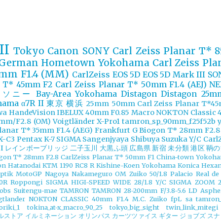
II
Tokyo
Canon
SONY
Carl Zeiss Planar T* 
German
Hometown Yokohama
Carl Zeiss Pl
50mm F1.4 (MM)
CarlZeiss
EOS 5D
EOS 5D Mark III
SO
r T* 45mm F2
Carl Zeiss Planar T* 50mm F1.4 (AEJ)
NE
ソニー
Bay-Area Yokohama
Distagon
Distagon 25m
hama
α7R II
東京
横浜
25mm
50mm
Carl Zeiss Planar T*
wa
HandeVision
IBELUX 40mm F0.85
Macro
NOKTON Classic 
mm/F2.8 (OM)
Voigtländer
X-Pro1
tamron_sp_90mm_f25f52b
Planar T* 35mm F1.4 (AEG)
Frankfurt
G Biogon T* 28mm F2.8
X-C3
Pentax K-7
SIGMA
Sangenjyaya
Shibuya
Suzuka
Y/C Carl
I
レインボーブリッジ
二子玉川
大黒ふ頭
広島県
新宿
未分類
港区
鞆の
agon T* 28mm F2.8
CarlZeiss Planar T* 50mm F1
China-town Yokoh
on
Hatanodai
KTM 1190 RC8 R
Kishine-Koen Yokohama
Konica Hexan
ptik
MotoGP
Nagoya
Nakameguro
OM Zuiko 50/1.8
Palacio Real de
0R
Roppongi
SIGMA HIGI-SPEED WIDE 28/1.8 Y/C
SIGMA ZOOM 21-
Jobs
Suitengu-mae
TAMRON
TAMRON 28-200mm F/3.8-5.6 LD Aspheri
gtlander NOKTON CLASSIC 40mm F1.4 M.C.
Zuiko
fpL
sa
tamron_
oriki_1
tokina_at-x_macro_90_25
tokyo_big_sight
twin_link_mitegi
ルストア
イルミネーション
オリンパス
カーツツァイス
ギター
ジョブズ
スナ