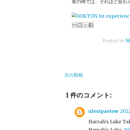
巷の噂では、それほど変わ
Posted in
N
次の投稿
1 件のコメント:
ulesipaetow
202
Harrah's Lake Ta
Harrah's Lake
광