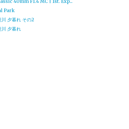
ssic 40mm F1.4 MC | 1st. Exp...
l Park
 鈴鹿川 夕暮れ その2
 鈴鹿川 夕暮れ