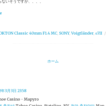
らないそうですが、、、、
OKTON Classic 40mm F1.4 MC
,
SONY
,
Voigtländer
,
α7II
ホーム
2年3月3日 23:58
hoe Casino - Mapyro
명 출장샵
Tahoe Casino. Stateline, NV.
천안 출장안마
Map. 