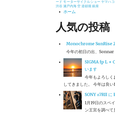
ード
モーターサイクルショー
ヤマハコ
渋谷
瀬戸内海
空
道頓堀
銀座
ホーム
人気の投稿
Monochrome SunRise 2
今年の初日の出、Sonnar
SIGMA fp L
います
今年もよろしくお願い
してきました。 今年は良い1年
SONY α7RII
1月19日のス
ン王宮を調べて