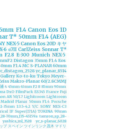
85mm F1.4
Canon Eos 1D
anar T* 50mm F1.4 (AEG)
NY NEX-5
Canon Eos 20D
キヤ
X-6
α7II
CarlZeiss Sonnar T*
m F2.8
E-300
Munich
NEX-5
45mmF2
Distagon 35mm F1.4
Eos
40mm F1.4 MC
S-PLANAR 60mm
yc_distagon_2528
yc_planar_8514
Gallery
Ko-to-ku Tokyo
Meyer-
Zeiss Makro-Planar 60/2.8CMMJ
浦
4
45mm
45mm F2
8
85mm
90mm
ama
DxO FilmPack
ES345
France
Fuji
on AR 50/1.7
Lighitroom
Lightroom
 Madrid
Planar 50mm F1.4
Porsche
35mm 1:3.5-4.2 Y/C
SONY NEX-C3
cal IF Super(171A)
TOKINA 90mm
28-70mm_f35-45159a
tamron_sp_28-
yashica_ml_3528
yc_s-planar_6028
ップ
スペイン
ツインリンク茂木
マドリ