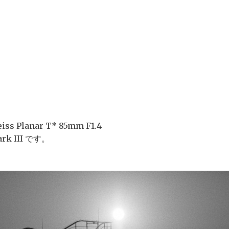
s Planar T* 85mm F1.4
rk III です。