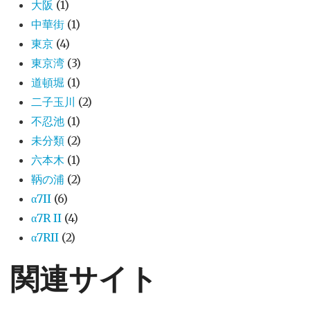
大阪
(1)
中華街
(1)
東京
(4)
東京湾
(3)
道頓堀
(1)
二子玉川
(2)
不忍池
(1)
未分類
(2)
六本木
(1)
鞆の浦
(2)
α7II
(6)
α7R II
(4)
α7RII
(2)
関連サイト