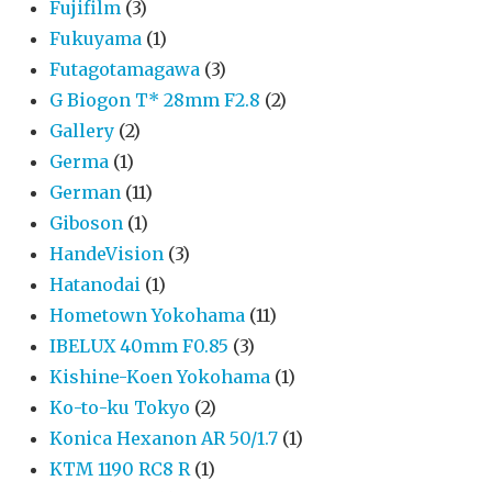
Fujifilm
(3)
Fukuyama
(1)
Futagotamagawa
(3)
G Biogon T* 28mm F2.8
(2)
Gallery
(2)
Germa
(1)
German
(11)
Giboson
(1)
HandeVision
(3)
Hatanodai
(1)
Hometown Yokohama
(11)
IBELUX 40mm F0.85
(3)
Kishine-Koen Yokohama
(1)
Ko-to-ku Tokyo
(2)
Konica Hexanon AR 50/1.7
(1)
KTM 1190 RC8 R
(1)