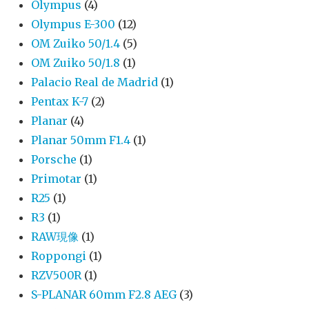
Olympus
(4)
Olympus E-300
(12)
OM Zuiko 50/1.4
(5)
OM Zuiko 50/1.8
(1)
Palacio Real de Madrid
(1)
Pentax K-7
(2)
Planar
(4)
Planar 50mm F1.4
(1)
Porsche
(1)
Primotar
(1)
R25
(1)
R3
(1)
RAW現像
(1)
Roppongi
(1)
RZV500R
(1)
S-PLANAR 60mm F2.8 AEG
(3)