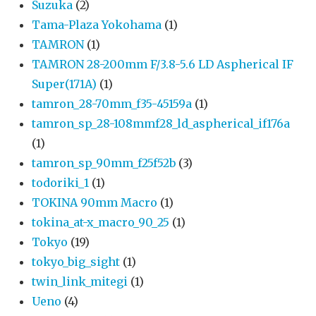
Suzuka
(2)
Tama-Plaza Yokohama
(1)
TAMRON
(1)
TAMRON 28-200mm F/3.8-5.6 LD Aspherical IF
Super(171A)
(1)
tamron_28-70mm_f35-45159a
(1)
tamron_sp_28-108mmf28_ld_aspherical_if176a
(1)
tamron_sp_90mm_f25f52b
(3)
todoriki_1
(1)
TOKINA 90mm Macro
(1)
tokina_at-x_macro_90_25
(1)
Tokyo
(19)
tokyo_big_sight
(1)
twin_link_mitegi
(1)
Ueno
(4)