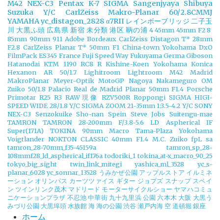
M42
NEX-C3
Pentax K-7
SIGMA
Sangenjyaya
Shibuya
Suzuka
Y/C CarlZeiss Makro-Planar 60/2.8CMMJ
YAMAHA
yc_distagon_2828
α7RII
レインボーブリッジ
二子玉
川
大黒ふ頭
広島県
新宿
未分類
港区
鞆の浦
4
45mm
45mm F2
8
85mm
90mm
911
Adobe
Bordeaux
CarlZeiss Distagon T* 28mm
F2.8
CarlZeiss Planar T* 50mm F1
China-town Yokohama
DxO
FilmPack
ES345
France
Fuji Speed Way
Fukuyama
Germa
Giboson
Hatanodai
KTM 1190 RC8 R
Kishine-Koen Yokohama
Konica
Hexanon AR 50/1.7
Lighitroom
Lightroom
M42
Madrid
MakroPlanar
Meyer-Optik
MotoGP
Nagoya
Nakameguro
OM
Zuiko 50/1.8
Palacio Real de Madrid
Planar 50mm F1.4
Porsche
Primotar
R25
R3
RAW現像
RZV500R
Roppongi
SIGMA HIGI-
SPEED WIDE 28/1.8 Y/C
SIGMA ZOOM 21-35mm 1:3.5-4.2 Y/C
SONY
NEX-C3
Senzokuike
Sho-nan
Spein
Steve Jobs
Suitengu-mae
TAMRON
TAMRON 28-200mm F/3.8-5.6 LD Aspherical IF
Super(171A)
TOKINA 90mm Macro
Tama-Plaza Yokohama
Voigtlander NOKTON CLASSIC 40mm F1.4 M.C.
Zuiko
fpL
sa
tamron_28-70mm_f35-45159a
tamron_sp_28-
108mmf28_ld_aspherical_if176a
todoriki_1
tokina_at-x_macro_90_25
tokyo_big_sight
twin_link_mitegi
yashica_ml_3528
yc_s-
planar_6028
yc_sonnar_13528
うみかぜ公園
アップルストア
イルミネ
ーション
オリンパス
カーツツァイス
ギター
ジョブズ
スナップ
スペイ
ン
ツインリンク茂木
マドリード
モーターサイクルショー
ヤマハコミュ
ニケーションプラザ
不忍池
中華街
九十九里浜
公園
六本木
大阪
大黒う
みづり公園
大黒埠頭
水族館
海
海の公園
渋谷
瀬戸内海
空
道頓堀
銀座
ホーム