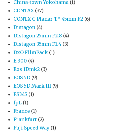
China-town Yokohama
(1)
CONTAX
(37)
CONTX G Planar T* 45mm F2
(6)
Distagon
(4)
Distagon 25mm F2.8
(4)
Distagon 35mm F1.4
(3)
DxO FilmPack
(1)
E-300
(4)
Eos 1Dmk2
(3)
EOS 5D
(9)
EOS 5D Mark III
(9)
ES345
(1)
fpL
(1)
France
(1)
Frankfurt
(2)
Fuji Speed Way
(1)