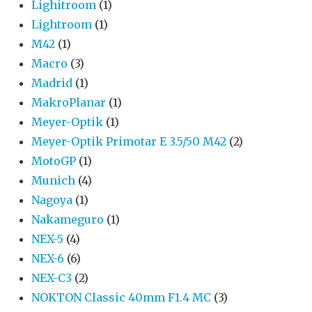
Lighitroom
(1)
Lightroom
(1)
M42
(1)
Macro
(3)
Madrid
(1)
MakroPlanar
(1)
Meyer-Optik
(1)
Meyer-Optik Primotar E 3.5/50 M42
(2)
MotoGP
(1)
Munich
(4)
Nagoya
(1)
Nakameguro
(1)
NEX-5
(4)
NEX-6
(6)
NEX-C3
(2)
NOKTON Classic 40mm F1.4 MC
(3)