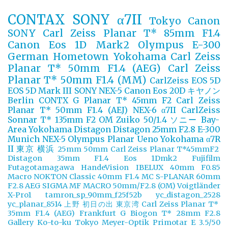
CONTAX
SONY α7II
Tokyo
Canon
SONY
Carl Zeiss Planar T* 85mm F1.4
Canon Eos 1D Mark2
Olympus E-300
German
Hometown Yokohama
Carl Zeiss
Planar T* 50mm F1.4 (AEG)
Carl Zeiss
Planar T* 50mm F1.4 (MM)
CarlZeiss
EOS 5D
EOS 5D Mark III
SONY NEX-5
Canon Eos 20D
キヤノン
Berlin
CONTX G Planar T* 45mm F2
Carl Zeiss
Planar T* 50mm F1.4 (AEJ)
NEX-6
α7II
CarlZeiss
Sonnar T* 135mm F2
OM Zuiko 50/1.4
ソニー
Bay-
Area Yokohama
Distagon
Distagon 25mm F2.8
E-300
Munich
NEX-5
Olympus
Planar
Ueno
Yokohama
α7R
II
東京
横浜
25mm
50mm
Carl Zeiss Planar T*45mmF2
Distagon 35mm F1.4
Eos 1Dmk2
Fujifilm
Futagotamagawa
HandeVision
IBELUX 40mm F0.85
Macro
NOKTON Classic 40mm F1.4 MC
S-PLANAR 60mm
F2.8 AEG
SIGMA MF MACRO 50mm/F2.8 (OM)
Voigtländer
X-Pro1
tamron_sp_90mm_f25f52b
yc_distagon_2528
yc_planar_8514
上野
初日の出
東京湾
Carl Zeiss Planar T*
35mm F1.4 (AEG)
Frankfurt
G Biogon T* 28mm F2.8
Gallery
Ko-to-ku Tokyo
Meyer-Optik Primotar E 3.5/50