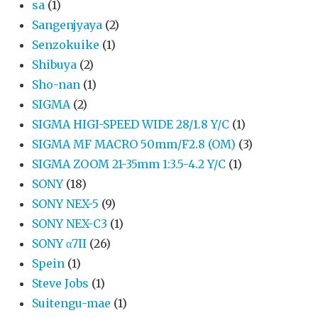
sa
(1)
Sangenjyaya
(2)
Senzokuike
(1)
Shibuya
(2)
Sho-nan
(1)
SIGMA
(2)
SIGMA HIGI-SPEED WIDE 28/1.8 Y/C
(1)
SIGMA MF MACRO 50mm/F2.8 (OM)
(3)
SIGMA ZOOM 21-35mm 1:3.5-4.2 Y/C
(1)
SONY
(18)
SONY NEX-5
(9)
SONY NEX-C3
(1)
SONY α7II
(26)
Spein
(1)
Steve Jobs
(1)
Suitengu-mae
(1)