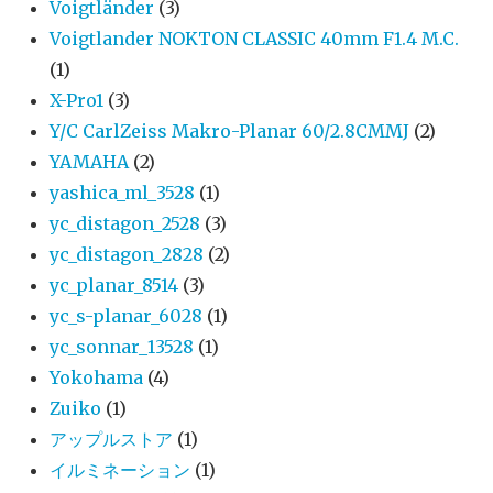
Voigtländer
(3)
Voigtlander NOKTON CLASSIC 40mm F1.4 M.C.
(1)
X-Pro1
(3)
Y/C CarlZeiss Makro-Planar 60/2.8CMMJ
(2)
YAMAHA
(2)
yashica_ml_3528
(1)
yc_distagon_2528
(3)
yc_distagon_2828
(2)
yc_planar_8514
(3)
yc_s-planar_6028
(1)
yc_sonnar_13528
(1)
Yokohama
(4)
Zuiko
(1)
アップルストア
(1)
イルミネーション
(1)