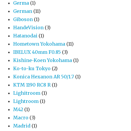
Germa
(1)
German
(11)
Giboson
(1)
HandeVision
(3)
Hatanodai
(1)
Hometown Yokohama
(11)
IBELUX 40mm F0.85
(3)
Kishine-Koen Yokohama
(1)
Ko-to-ku Tokyo
(2)
Konica Hexanon AR 50/1.7
(1)
KTM 1190 RC8 R
(1)
Lighitroom
(1)
Lightroom
(1)
M42
(1)
Macro
(3)
Madrid
(1)