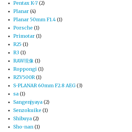
Pentax K-7
(2)
Planar
(4)
Planar 50mm F1.4
(1)
Porsche
(1)
Primotar
(1)
R25
(1)
R3
(1)
RAW現像
(1)
Roppongi
(1)
RZV500R
(1)
S-PLANAR 60mm F2.8 AEG
(3)
sa
(1)
Sangenjyaya
(2)
Senzokuike
(1)
Shibuya
(2)
Sho-nan
(1)