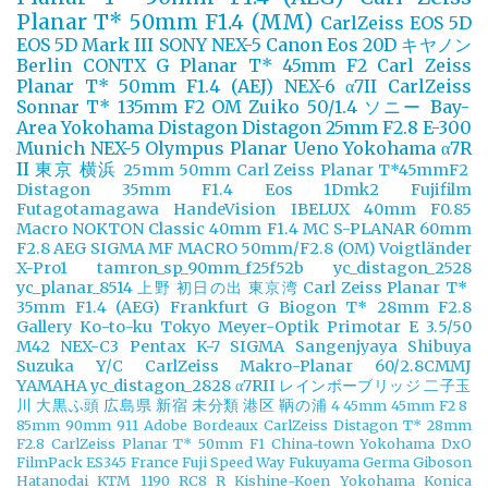
Planar T* 50mm F1.4 (MM)
CarlZeiss
EOS 5D
EOS 5D Mark III
SONY NEX-5
Canon Eos 20D
キヤノン
Berlin
CONTX G Planar T* 45mm F2
Carl Zeiss
Planar T* 50mm F1.4 (AEJ)
NEX-6
α7II
CarlZeiss
Sonnar T* 135mm F2
OM Zuiko 50/1.4
ソニー
Bay-
Area Yokohama
Distagon
Distagon 25mm F2.8
E-300
Munich
NEX-5
Olympus
Planar
Ueno
Yokohama
α7R
II
東京
横浜
25mm
50mm
Carl Zeiss Planar T*45mmF2
Distagon 35mm F1.4
Eos 1Dmk2
Fujifilm
Futagotamagawa
HandeVision
IBELUX 40mm F0.85
Macro
NOKTON Classic 40mm F1.4 MC
S-PLANAR 60mm
F2.8 AEG
SIGMA MF MACRO 50mm/F2.8 (OM)
Voigtländer
X-Pro1
tamron_sp_90mm_f25f52b
yc_distagon_2528
yc_planar_8514
上野
初日の出
東京湾
Carl Zeiss Planar T*
35mm F1.4 (AEG)
Frankfurt
G Biogon T* 28mm F2.8
Gallery
Ko-to-ku Tokyo
Meyer-Optik Primotar E 3.5/50
M42
NEX-C3
Pentax K-7
SIGMA
Sangenjyaya
Shibuya
Suzuka
Y/C CarlZeiss Makro-Planar 60/2.8CMMJ
YAMAHA
yc_distagon_2828
α7RII
レインボーブリッジ
二子玉
川
大黒ふ頭
広島県
新宿
未分類
港区
鞆の浦
4
45mm
45mm F2
8
85mm
90mm
911
Adobe
Bordeaux
CarlZeiss Distagon T* 28mm
F2.8
CarlZeiss Planar T* 50mm F1
China-town Yokohama
DxO
FilmPack
ES345
France
Fuji Speed Way
Fukuyama
Germa
Giboson
Hatanodai
KTM 1190 RC8 R
Kishine-Koen Yokohama
Konica