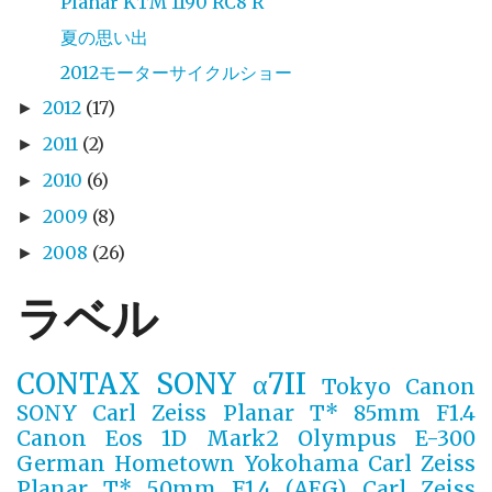
Planar KTM 1190 RC8 R
夏の思い出
2012モーターサイクルショー
2012
(17)
►
2011
(2)
►
2010
(6)
►
2009
(8)
►
2008
(26)
►
ラベル
CONTAX
SONY α7II
Tokyo
Canon
SONY
Carl Zeiss Planar T* 85mm F1.4
Canon Eos 1D Mark2
Olympus E-300
German
Hometown Yokohama
Carl Zeiss
Planar T* 50mm F1.4 (AEG)
Carl Zeiss