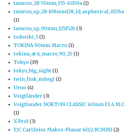
tamron_28-70mm_f35-45159a
(1)
tamron_sp_28-108mmf28_ld_aspherical_if176a
(1)
tamron_sp_90mm_f25f52b
(3)
todoriki_1
(1)
TOKINA 90mm Macro
(1)
tokina_at-x_macro_90_25
(1)
Tokyo
(19)
tokyo_big_sight
(1)
twin_link_mitegi
(1)
Ueno
(4)
Voigtländer
(3)
Voigtlander NOKTON CLASSIC 40mm F1.4 M.C.
(1)
X-Pro1
(3)
Y/C CarlZeiss Makro-Planar 60/2.8CMMJ
(2)