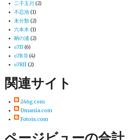
二子玉川
(2)
不忍池
(1)
未分類
(2)
六本木
(1)
鞆の浦
(2)
α7II
(6)
α7R II
(4)
α7RII
(2)
関連サイト
246g.com
Dmania.com
Fotois.com
ページビューの合計