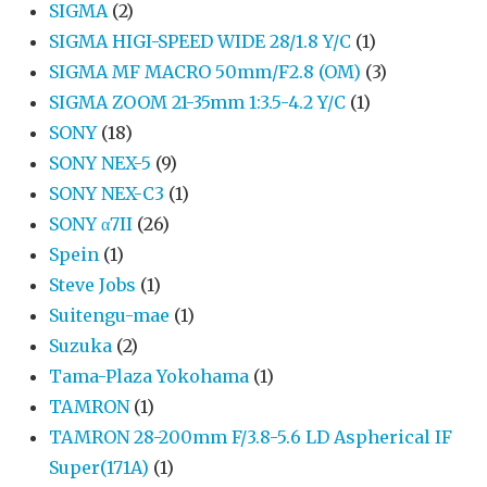
SIGMA
(2)
SIGMA HIGI-SPEED WIDE 28/1.8 Y/C
(1)
SIGMA MF MACRO 50mm/F2.8 (OM)
(3)
SIGMA ZOOM 21-35mm 1:3.5-4.2 Y/C
(1)
SONY
(18)
SONY NEX-5
(9)
SONY NEX-C3
(1)
SONY α7II
(26)
Spein
(1)
Steve Jobs
(1)
Suitengu-mae
(1)
Suzuka
(2)
Tama-Plaza Yokohama
(1)
TAMRON
(1)
TAMRON 28-200mm F/3.8-5.6 LD Aspherical IF
Super(171A)
(1)