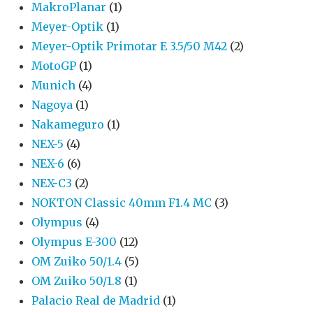
MakroPlanar
(1)
Meyer-Optik
(1)
Meyer-Optik Primotar E 3.5/50 M42
(2)
MotoGP
(1)
Munich
(4)
Nagoya
(1)
Nakameguro
(1)
NEX-5
(4)
NEX-6
(6)
NEX-C3
(2)
NOKTON Classic 40mm F1.4 MC
(3)
Olympus
(4)
Olympus E-300
(12)
OM Zuiko 50/1.4
(5)
OM Zuiko 50/1.8
(1)
Palacio Real de Madrid
(1)