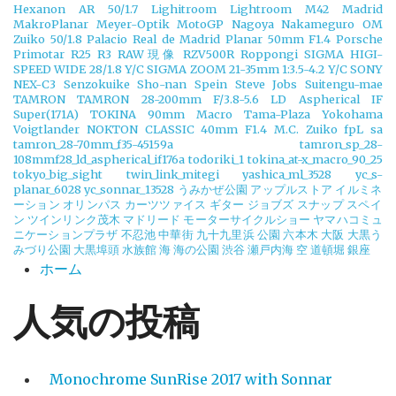
Hexanon AR 50/1.7
Lighitroom
Lightroom
M42
Madrid
MakroPlanar
Meyer-Optik
MotoGP
Nagoya
Nakameguro
OM
Zuiko 50/1.8
Palacio Real de Madrid
Planar 50mm F1.4
Porsche
Primotar
R25
R3
RAW現像
RZV500R
Roppongi
SIGMA HIGI-
SPEED WIDE 28/1.8 Y/C
SIGMA ZOOM 21-35mm 1:3.5-4.2 Y/C
SONY
NEX-C3
Senzokuike
Sho-nan
Spein
Steve Jobs
Suitengu-mae
TAMRON
TAMRON 28-200mm F/3.8-5.6 LD Aspherical IF
Super(171A)
TOKINA 90mm Macro
Tama-Plaza Yokohama
Voigtlander NOKTON CLASSIC 40mm F1.4 M.C.
Zuiko
fpL
sa
tamron_28-70mm_f35-45159a
tamron_sp_28-
108mmf28_ld_aspherical_if176a
todoriki_1
tokina_at-x_macro_90_25
tokyo_big_sight
twin_link_mitegi
yashica_ml_3528
yc_s-
planar_6028
yc_sonnar_13528
うみかぜ公園
アップルストア
イルミネ
ーション
オリンパス
カーツツァイス
ギター
ジョブズ
スナップ
スペイ
ン
ツインリンク茂木
マドリード
モーターサイクルショー
ヤマハコミュ
ニケーションプラザ
不忍池
中華街
九十九里浜
公園
六本木
大阪
大黒う
みづり公園
大黒埠頭
水族館
海
海の公園
渋谷
瀬戸内海
空
道頓堀
銀座
ホーム
人気の投稿
Monochrome SunRise 2017 with Sonnar