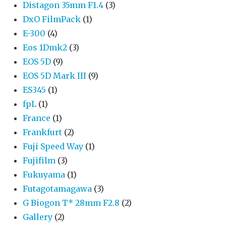
Distagon 35mm F1.4
(3)
DxO FilmPack
(1)
E-300
(4)
Eos 1Dmk2
(3)
EOS 5D
(9)
EOS 5D Mark III
(9)
ES345
(1)
fpL
(1)
France
(1)
Frankfurt
(2)
Fuji Speed Way
(1)
Fujifilm
(3)
Fukuyama
(1)
Futagotamagawa
(3)
G Biogon T* 28mm F2.8
(2)
Gallery
(2)